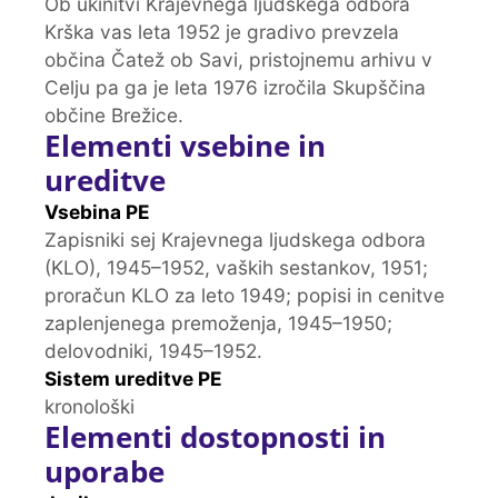
Ob ukinitvi Krajevnega ljudskega odbora
Krška vas leta 1952 je gradivo prevzela
občina Čatež ob Savi, pristojnemu arhivu v
Celju pa ga je leta 1976 izročila Skupščina
občine Brežice.
Elementi vsebine in
ureditve
Vsebina PE
Zapisniki sej Krajevnega ljudskega odbora
(KLO), 1945–1952, vaških sestankov, 1951;
proračun KLO za leto 1949; popisi in cenitve
zaplenjenega premoženja, 1945–1950;
delovodniki, 1945–1952.
Sistem ureditve PE
kronološki
Elementi dostopnosti in
uporabe