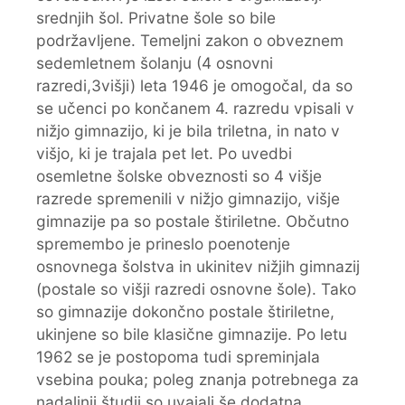
srednjih šol. Privatne šole so bile
podržavljene. Temeljni zakon o obveznem
sedemletnem šolanju (4 osnovni
razredi,3višji) leta 1946 je omogočal, da so
se učenci po končanem 4. razredu vpisali v
nižjo gimnazijo, ki je bila triletna, in nato v
višjo, ki je trajala pet let. Po uvedbi
osemletne šolske obveznosti so 4 višje
razrede spremenili v nižjo gimnazijo, višje
gimnazije pa so postale štiriletne. Občutno
spremembo je prineslo poenotenje
osnovnega šolstva in ukinitev nižjih gimnazij
(postale so višji razredi osnovne šole). Tako
so gimnazije dokončno postale štiriletne,
ukinjene so bile klasične gimnazije. Po letu
1962 se je postopoma tudi spreminjala
vsebina pouka; poleg znanja potrebnega za
nadaljnji študij so uvajali še dodatna