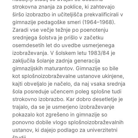
strokovna znanja za poklice, ki zahtevajo
širšo izobrazbo in učiteljišča prekvalificirali v
gimnazije pedagoške smeri (1964–1968).
Zaradi vse večje težnje po poenotenju
srednjega šolstva je prišlo v začetku
osemdesetih let do uvedbe usmerjenega
izobraževanja. V šolskem letu 1983/84 je
zaključila šolanje zadnja generacija
gimnazijskih maturantov. Gimnazije so bile
kot splošnoizobraževalne ustanove ukinjene,
kajti obveljalo je načelo, da naj vsaka srednja
šola posreduje učencem poleg splošne tudi
strokovno izobrazbo. Kar dobro desetletje je
trajalo, da se je usmerjeno izobraževanje
pokazalo kot zgrešeno in gimnazije so
ponovno dobile vlogo splošnoizobraževalnih
ustanov, ki dajejo podlago za univerzitetni
študij.