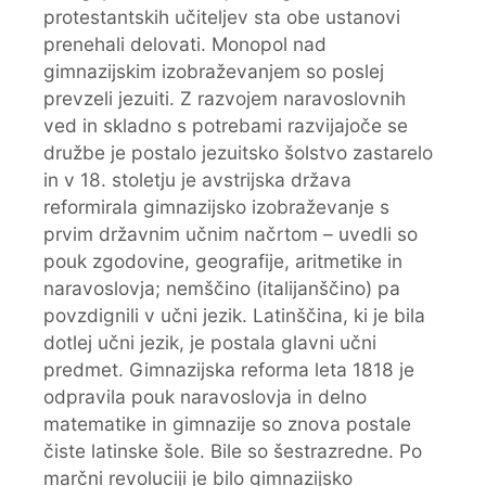
protestantskih učiteljev sta obe ustanovi
prenehali delovati. Monopol nad
gimnazijskim izobraževanjem so poslej
prevzeli jezuiti. Z razvojem naravoslovnih
ved in skladno s potrebami razvijajoče se
družbe je postalo jezuitsko šolstvo zastarelo
in v 18. stoletju je avstrijska država
reformirala gimnazijsko izobraževanje s
prvim državnim učnim načrtom – uvedli so
pouk zgodovine, geografije, aritmetike in
naravoslovja; nemščino (italijanščino) pa
povzdignili v učni jezik. Latinščina, ki je bila
dotlej učni jezik, je postala glavni učni
predmet. Gimnazijska reforma leta 1818 je
odpravila pouk naravoslovja in delno
matematike in gimnazije so znova postale
čiste latinske šole. Bile so šestrazredne. Po
marčni revoluciji je bilo gimnazijsko