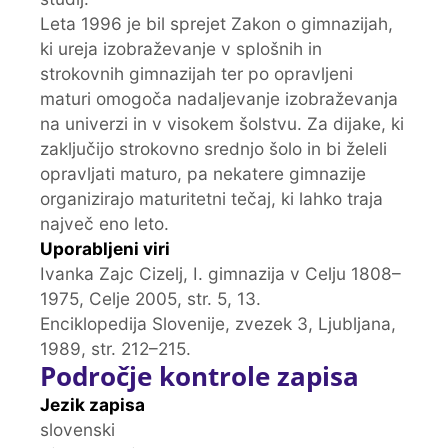
Leta 1996 je bil sprejet Zakon o gimnazijah,
ki ureja izobraževanje v splošnih in
strokovnih gimnazijah ter po opravljeni
maturi omogoča nadaljevanje izobraževanja
na univerzi in v visokem šolstvu. Za dijake, ki
zaključijo strokovno srednjo šolo in bi želeli
opravljati maturo, pa nekatere gimnazije
organizirajo maturitetni tečaj, ki lahko traja
največ eno leto.
Uporabljeni viri
Ivanka Zajc Cizelj, I. gimnazija v Celju 1808–
1975, Celje 2005, str. 5, 13.
Enciklopedija Slovenije, zvezek 3, Ljubljana,
1989, str. 212–215.
Področje kontrole zapisa
Jezik zapisa
slovenski