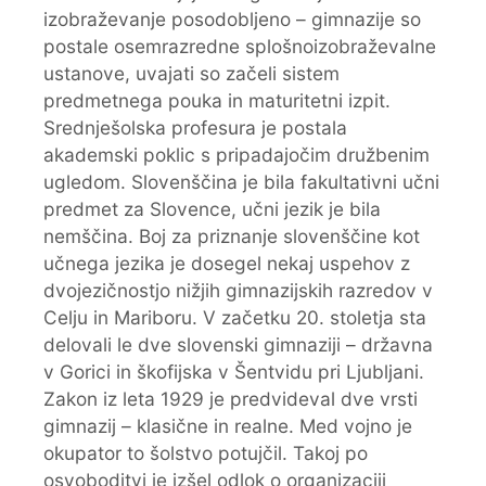
izobraževanje posodobljeno – gimnazije so
postale osemrazredne splošnoizobraževalne
ustanove, uvajati so začeli sistem
predmetnega pouka in maturitetni izpit.
Srednješolska profesura je postala
akademski poklic s pripadajočim družbenim
ugledom. Slovenščina je bila fakultativni učni
predmet za Slovence, učni jezik je bila
nemščina. Boj za priznanje slovenščine kot
učnega jezika je dosegel nekaj uspehov z
dvojezičnostjo nižjih gimnazijskih razredov v
Celju in Mariboru. V začetku 20. stoletja sta
delovali le dve slovenski gimnaziji – državna
v Gorici in škofijska v Šentvidu pri Ljubljani.
Zakon iz leta 1929 je predvideval dve vrsti
gimnazij – klasične in realne. Med vojno je
okupator to šolstvo potujčil. Takoj po
osvoboditvi je izšel odlok o organizaciji