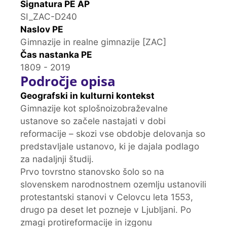
Signatura PE AP
SI_ZAC-D240
Naslov PE
Gimnazije in realne gimnazije [ZAC]
Čas nastanka PE
1809 - 2019
Področje opisa
Geografski in kulturni kontekst
Gimnazije kot splošnoizobraževalne
ustanove so začele nastajati v dobi
reformacije – skozi vse obdobje delovanja so
predstavljale ustanovo, ki je dajala podlago
za nadaljnji študij.
Prvo tovrstno stanovsko šolo so na
slovenskem narodnostnem ozemlju ustanovili
protestantski stanovi v Celovcu leta 1553,
drugo pa deset let pozneje v Ljubljani. Po
zmagi protireformacije in izgonu