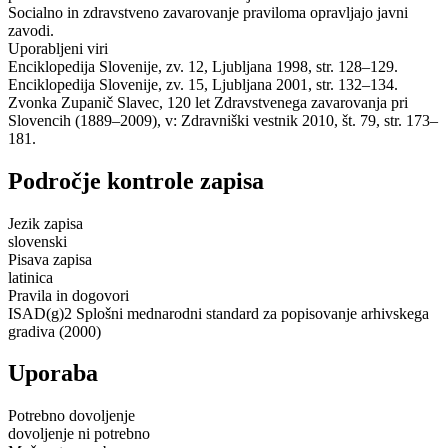
Socialno in zdravstveno zavarovanje praviloma opravljajo javni
zavodi.
Uporabljeni viri
Enciklopedija Slovenije, zv. 12, Ljubljana 1998, str. 128–129.
Enciklopedija Slovenije, zv. 15, Ljubljana 2001, str. 132–134.
Zvonka Zupanič Slavec, 120 let Zdravstvenega zavarovanja pri
Slovencih (1889–2009), v: Zdravniški vestnik 2010, št. 79, str. 173–
181.
Področje kontrole zapisa
Jezik zapisa
slovenski
Pisava zapisa
latinica
Pravila in dogovori
ISAD(g)2 Splošni mednarodni standard za popisovanje arhivskega
gradiva (2000)
Uporaba
Potrebno dovoljenje
dovoljenje ni potrebno