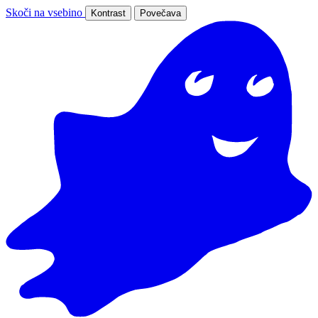
Skoči na vsebino
Kontrast
Povečava