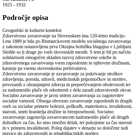
1925 - 1932
Področje opisa
Geografski in kulturni kontekst
Zdravstveno zavarovanje na Slovenskem ima 120-letno tradicijo.
Leta 1889 je bila po Bismarckovem modelu socialnega zavarovanja
z zakonom ustanovljena prva Okrajna bolniška blagajna v Ljubljani.
Sledile so ji druge po vseh slovenskih mestih. S tem je bil po načelu
solidarnosti omogočen skladen razvoj zdravstvene oskrbe in
zdravstvenega zavarovanja vsem zaposlenim in njihovim družinam,
kasneje pa vsemu slovenskemu prebivalstvu.
Zdravstveno zavarovanje je zavarovanje za pokrivanje stroškov
zdravljenja, poroda, zdravil, medicinskih pripomočkov in storitev,
povezanih z ohranjanjem zdravja in preprečevanjem obolevnosti ter
za nadomestilo plače ob odsotnosti z dela zaradi zdravstvenih okvar.
Socialno zavarovanje je javni sistem zavarovanja za zagotovitev
socialne varnosti. Obsega obvezno zavarovanje zaposlenih in drugih
oseb za socialne primere bolezni, poškodb, materinstva, invalidnosti,
starosti, smrti hranitelja družine in brezposelnosti. Socialno
zavarovanje zagotavlja zavarovancem nadomestilo plače ali drugih
dohodkov za čas, ko niso zmožni delati, ter pokojnine za čas starosti
in v primeru invalidnosti. Poleg dajatev v denarju so določene tudi
pravice do zdravstvenih in rehabilitacijskih storitev.