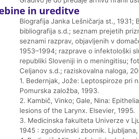
ebine in ureditve
Biografija Janka Lešničarja st., 1931; B
bibliografija s.d.; seznam prejetih pri
seznami razprav, objavljenih v domače
1953–1994; razprave o infektološki sl
republiki Sloveniji in o meningitisu; fo
Celjanov s.d.; raziskovalna naloga, 200
1. Bedernjak, Jože: Leptospiroze pri n
Pomurska založba, 1993.
2. Kambič, Vinko; Gale, Nina: Epithelia
lesions of the Larynx. Elsevier, 1995.
3. Medicinska fakulteta Univerze v Lju
1945 : zgodovinski zbornik. Ljubljana