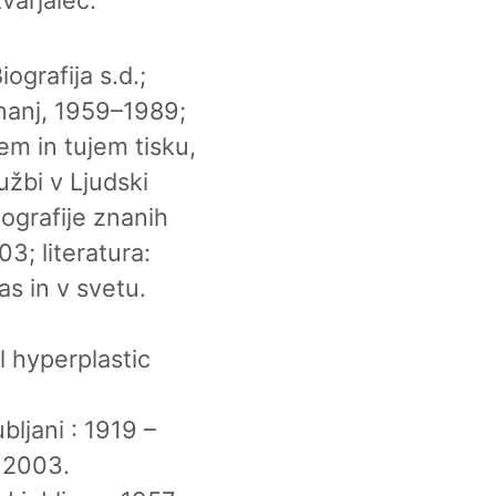
iografija s.d.;
znanj, 1959–1989;
m in tujem tisku,
užbi v Ljudski
tografije znanih
3; literatura:
as in v svetu.
l hyperplastic
bljani : 1919 –
, 2003.