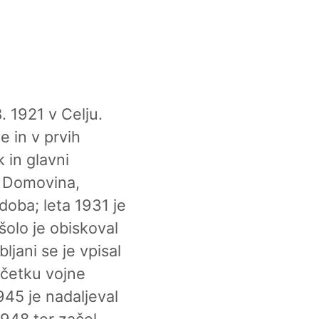
8. 1921 v Celju.
e in v prvih
k in glavni
v Domovina,
doba; leta 1931 je
šolo je obiskoval
ljani se je vpisal
ačetku vojne
945 je nadaljeval
 1948 ter začel