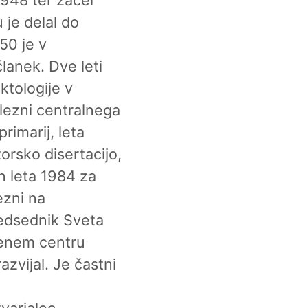
u je delal do
50 je v
članek. Dve leti
ektologije v
olezni centralnega
rimarij, leta
orsko disertacijo,
in leta 1984 za
ezni na
predsednik Sveta
venem centru
azvijal. Je častni
varjalec.