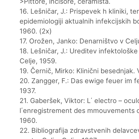
>Pittore, incisore, ceramista.
16. Lešničar, J.: Prispevek h kliniki, ter
epidemiologiji aktualnih infekcijskih bo
1960. (2x)
17. Orožen, Janko: Denarništvo v Celju
18. Lešničar, J.: Ureditev infektološk
Celje, 1959.
19. Černič, Mirko: Klinični besednjak. V
20. Zangger, F.: Das ewige feuer im f
1937.
21. Gaberšek, Viktor: L΄ electro – ocu
l΄enregistrement des mmouvements oc
1960.
22. Bibliografija zdravstvenih delav