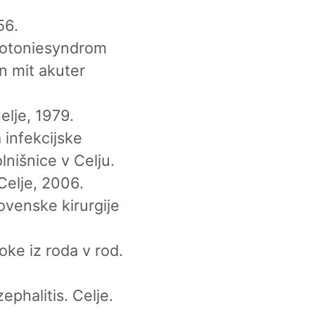
56.
ypotoniesyndrom
n mit akuter
elje, 1979.
a infekcijske
lnišnice v Celju.
Celje, 2006.
ovenske kirurgije
oke iz roda v rod.
phalitis. Celje.