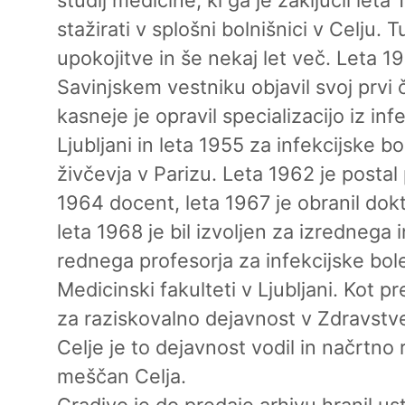
stažirati v splošni bolnišnici v Celju. T
upokojitve in še nekaj let več. Leta 19
Savinjskem vestniku objavil svoj prvi 
kasneje je opravil specializacijo iz inf
Ljubljani in leta 1955 za infekcijske b
živčevja v Parizu. Leta 1962 je postal p
1964 docent, leta 1967 je obranil dokt
leta 1968 je bil izvoljen za izrednega 
rednega profesorja za infekcijske bol
Medicinski fakulteti v Ljubljani. Kot 
za raziskovalno dejavnost v Zdravst
Celje je to dejavnost vodil in načrtno r
meščan Celja.
Gradivo je do predaje arhivu hranil ust