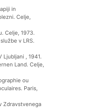
apiji in
lezni. Celje,
. Celje, 1973.
e službe v LRS.
 Ljubljani , 1941.
ernen Land. Celje,
lographie ou
ulaires. Paris,
cev Zdravstvenega