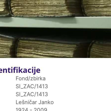
ntifikacije
Fond/zbirka
SI_ZAC/1413
SI_ZAC/1413
Lešničar Janko
1924 - 2009