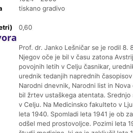
a
tiskano gradivo
tri)
0,60
vora
Prof. dr. Janko Lešničar se je rodil 8. 
Njegov oče je bil v času zatona Avstrij
povojnih letih v Celju časnikar, uredni
urednik tedanjih naprednih časopiso
Narodni dnevnik, Narodni list in Nova 
bil žrtev ustaškega atentata. Srednjo 
v Celju. Na Medicinsko fakulteto v Ljub
leta 1940. Spomladi leta 1941 je ob z
odšel med prostovoljce. Pozimi leta 1
študij medicine, ki ga je zaključil leta