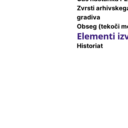
Zvrsti arhivskeg
gradiva
Obseg (tekoči me
Elementi iz
Historiat