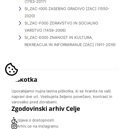
(1763-2017)
SI_ZAC-I000 ZASEBNO GRADIVO [ZAC] (1550-
2020)
SI_ZAC-F000 ZDRAVSTVO IN SOCIALNO
VARSTVO (1459-2006)
SI_ZAC-E000 ZNANOST IN KULTURA,
REKREACIJA IN INFORMIRANJE [ZAC] (1911-2019)
Piškotka
Uporabljamo nujna lastna piškotka, ki se hranita na vaši
napravi dve uri. Vsebujeta željeno povečavo, kontrast in
varovalko pred zlorabami.
Zgodovinski arhiv Celje
Izjava o dostopnosti
Arhiv.ce na instagramu