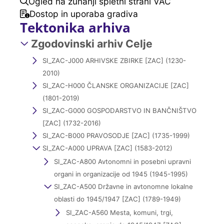
Ogled na zunanji spletni strani VAČ
Dostop in uporaba gradiva
Tektonika arhiva
Zgodovinski arhiv Celje
SI_ZAC-J000 ARHIVSKE ZBIRKE [ZAC] (1230-
2010)
SI_ZAC-H000 ČLANSKE ORGANIZACIJE [ZAC]
(1801-2019)
SI_ZAC-G000 GOSPODARSTVO IN BANČNIŠTVO
[ZAC] (1732-2016)
SI_ZAC-B000 PRAVOSODJE [ZAC] (1735-1999)
SI_ZAC-A000 UPRAVA [ZAC] (1583-2012)
SI_ZAC-A800 Avtonomni in posebni upravni
organi in organizacije od 1945 (1945-1995)
SI_ZAC-A500 Državne in avtonomne lokalne
oblasti do 1945/1947 [ZAC] (1789-1949)
SI_ZAC-A560 Mesta, komuni, trgi,