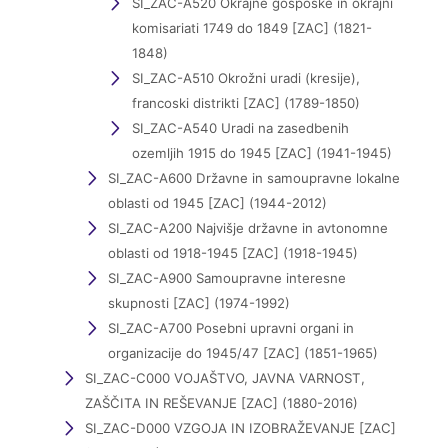
SI_ZAC-A520 Okrajne gosposke in okrajni
komisariati 1749 do 1849 [ZAC] (1821-
1848)
SI_ZAC-A510 Okrožni uradi (kresije),
francoski distrikti [ZAC] (1789-1850)
SI_ZAC-A540 Uradi na zasedbenih
ozemljih 1915 do 1945 [ZAC] (1941-1945)
SI_ZAC-A600 Državne in samoupravne lokalne
oblasti od 1945 [ZAC] (1944-2012)
SI_ZAC-A200 Najvišje državne in avtonomne
oblasti od 1918-1945 [ZAC] (1918-1945)
SI_ZAC-A900 Samoupravne interesne
skupnosti [ZAC] (1974-1992)
SI_ZAC-A700 Posebni upravni organi in
organizacije do 1945/47 [ZAC] (1851-1965)
SI_ZAC-C000 VOJAŠTVO, JAVNA VARNOST,
ZAŠČITA IN REŠEVANJE [ZAC] (1880-2016)
SI_ZAC-D000 VZGOJA IN IZOBRAŽEVANJE [ZAC]