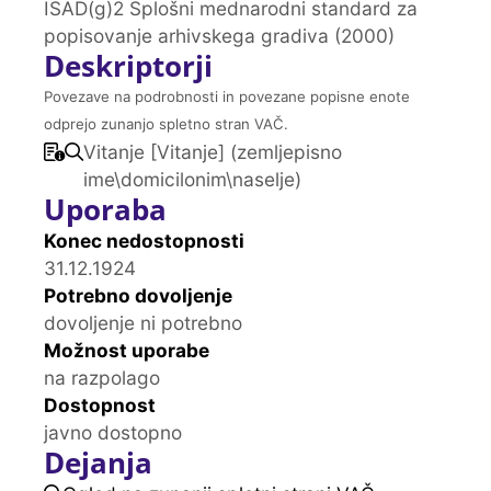
ISAD(g)2 Splošni mednarodni standard za
popisovanje arhivskega gradiva (2000)
Deskriptorji
Povezave na podrobnosti in povezane popisne enote
odprejo zunanjo spletno stran VAČ.
Vitanje [Vitanje] (zemljepisno
ime\domicilonim\naselje)
Uporaba
Konec nedostopnosti
31.12.1924
Potrebno dovoljenje
dovoljenje ni potrebno
Možnost uporabe
na razpolago
Dostopnost
javno dostopno
Dejanja