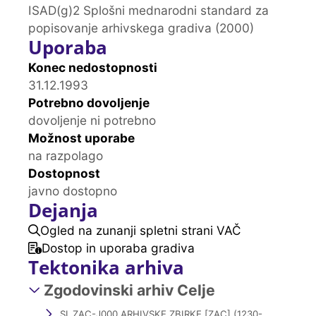
ISAD(g)2 Splošni mednarodni standard za
popisovanje arhivskega gradiva (2000)
Uporaba
Konec nedostopnosti
31.12.1993
Potrebno dovoljenje
dovoljenje ni potrebno
Možnost uporabe
na razpolago
Dostopnost
javno dostopno
Dejanja
Ogled na zunanji spletni strani VAČ
Dostop in uporaba gradiva
Tektonika arhiva
Zgodovinski arhiv Celje
SI_ZAC-J000 ARHIVSKE ZBIRKE [ZAC] (1230-