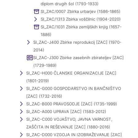
diplom drugih šol (1793-1933)
SI_ZAC/0007 Zbirka urbarjev (1586-1865)
SI_ZAC/1313 Zbirka voščilnic (1904-2020)
SI_ZAC/1031 Zbirka zemljiških knjig (1657-
1886)
SI_ZAC-J400 Zbirke reprodukcij [ZAC] (1970-
2014)
SI_ZAC-J300 Zbirke zasebnih zbirateljev [ZAC]
(1729-1989)
SI_ZAC-H000 ČLANSKE ORGANIZACIJE [ZAC]
(1801-2019)
SI_ZAC-G000 GOSPODARSTVO IN BANČNIŠTVO
[ZAC] (1732-2016)
SI_ZAC-B000 PRAVOSODJE [ZAC] (1735-1999)
SI_ZAC-A000 UPRAVA [ZAC] (1583-2012)
SI_ZAC-C000 VOJAŠTVO, JAVNA VARNOST,
ZAŠČITA IN REŠEVANJE [ZAC] (1880-2016)
SI_ZAC-D000 VZGOJA IN IZOBRAŽEVANJE [ZAC]