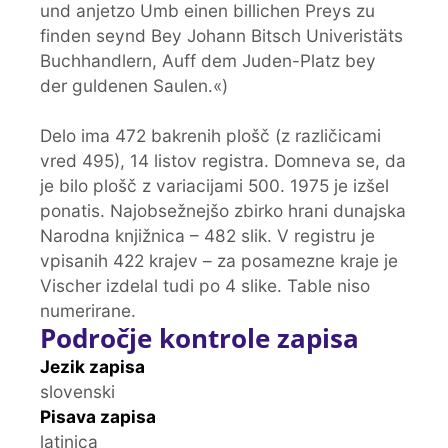
und anjetzo Umb einen billichen Preys zu
finden seynd Bey Johann Bitsch Univeristäts
Buchhandlern, Auff dem Juden-Platz bey
der guldenen Saulen.«)
Delo ima 472 bakrenih plošč (z različicami
vred 495), 14 listov registra. Domneva se, da
je bilo plošč z variacijami 500. 1975 je izšel
ponatis. Najobsežnejšo zbirko hrani dunajska
Narodna knjižnica – 482 slik. V registru je
vpisanih 422 krajev – za posamezne kraje je
Vischer izdelal tudi po 4 slike. Table niso
numerirane.
Področje kontrole zapisa
Jezik zapisa
slovenski
Pisava zapisa
latinica