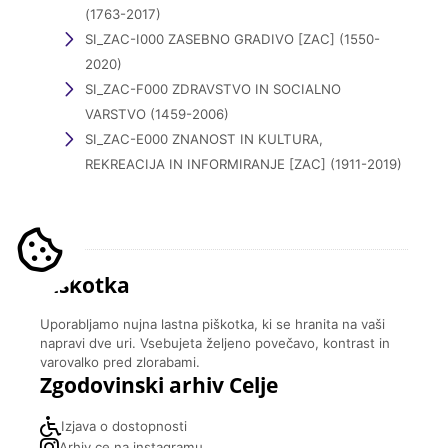
(1763-2017)
SI_ZAC-I000 ZASEBNO GRADIVO [ZAC] (1550-
2020)
SI_ZAC-F000 ZDRAVSTVO IN SOCIALNO
VARSTVO (1459-2006)
SI_ZAC-E000 ZNANOST IN KULTURA,
REKREACIJA IN INFORMIRANJE [ZAC] (1911-2019)
Piškotka
Uporabljamo nujna lastna piškotka, ki se hranita na vaši
napravi dve uri. Vsebujeta željeno povečavo, kontrast in
varovalko pred zlorabami.
Zgodovinski arhiv Celje
Izjava o dostopnosti
Arhiv.ce na instagramu