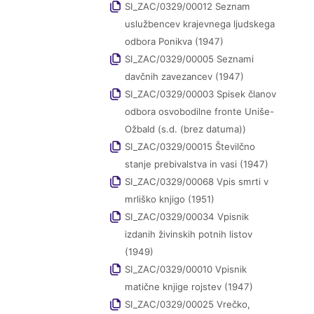
SI_ZAC/0329/00012 Seznam
uslužbencev krajevnega ljudskega
odbora Ponikva (1947)
SI_ZAC/0329/00005 Seznami
davčnih zavezancev (1947)
SI_ZAC/0329/00003 Spisek članov
odbora osvobodilne fronte Uniše-
Ožbald (s.d. (brez datuma))
SI_ZAC/0329/00015 Številčno
stanje prebivalstva in vasi (1947)
SI_ZAC/0329/00068 Vpis smrti v
mrliško knjigo (1951)
SI_ZAC/0329/00034 Vpisnik
izdanih živinskih potnih listov
(1949)
SI_ZAC/0329/00010 Vpisnik
matične knjige rojstev (1947)
SI_ZAC/0329/00025 Vrečko,