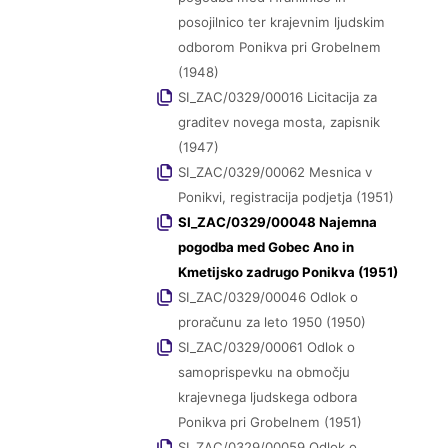
posojilnico ter krajevnim ljudskim
odborom Ponikva pri Grobelnem
(1948)
SI_ZAC/0329/00016 Licitacija za
graditev novega mosta, zapisnik
(1947)
SI_ZAC/0329/00062 Mesnica v
Ponikvi, registracija podjetja (1951)
SI_ZAC/0329/00048 Najemna
pogodba med Gobec Ano in
Kmetijsko zadrugo Ponikva (1951)
SI_ZAC/0329/00046 Odlok o
proračunu za leto 1950 (1950)
SI_ZAC/0329/00061 Odlok o
samoprispevku na območju
krajevnega ljudskega odbora
Ponikva pri Grobelnem (1951)
SI_ZAC/0329/00059 Odlok o