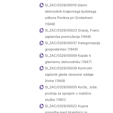
SI_ZAC/0329/00019 Glavni
delovodnik krajevnega ljudskega
odbora Ponikva pri Grobelnem
(1948)
SI_ZAC/0329/00023 Gracej, Franc:
zaplemba premoženja (1948)
SI_ZAC/0329/00037 Kategorizacija
gospodarstev (1949)
SI_ZAC/0329/00009 Kazalo k
glavnemu delovodniku (1947)
SI_ZAC/0329/00039 Kontrolni
zapisnik glede obvezne oddaje
živine (1949)
SI_ZAC/0329/00055 Korže, Jože:
prošnja za sprejem v matično
službo (1951)
SI_ZAC/0329/00022 Kupna
pogodba med Hranilnico in