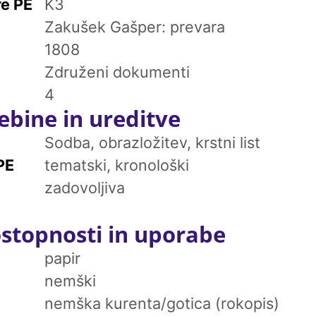
re PE
K3
Zakušek Gašper: prevara
1808
Združeni dokumenti
4
ebine in ureditve
Sodba, obrazložitev, krstni list
PE
tematski, kronološki
zadovoljiva
stopnosti in uporabe
papir
nemški
nemška kurenta/gotica (rokopis)