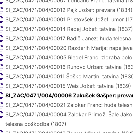
SI_ZAC/0471/004/00007 Lončarič Franc: tatvina (18
SI_ZAC/0471/004/00012 Pajk Jožef: prevara (1834)
SI_ZAC/0471/004/00001 Pristovšek Jožef: umor (1
SI_ZAC/0471/004/00014 Radej Jožef: tatvina (1837)
SI_ZAC/0471/004/00017 Radič Janez: huda telesna
SI_ZAC/0471/004/00020 Razderih Marija: napeljeva
SI_ZAC/0471/004/00005 Riedel Franc: zloraba polo
SI_ZAC/0471/004/00016 Runovc Urban: tatvina (18
SI_ZAC/0471/004/00011 Šoško Martin: tatvina (183
SI_ZAC/0471/004/00015 Weis Jožef: tatvina (1839)
SI_ZAC/0471/004/00006 Zakušek Gašper: prevar
SI_ZAC/0471/004/00021 Zalokar Franc: huda teles
SI_ZAC/0471/004/00004 Zalokar Primož, Šale Jakob
telesna poškodba (1807)