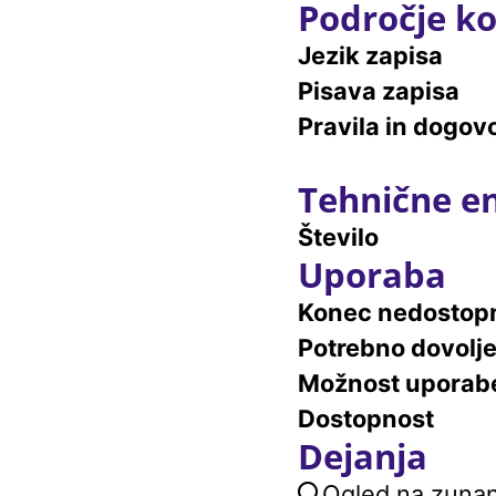
Področje ko
Jezik zapisa
Pisava zapisa
Pravila in dogovo
Tehnične e
Število
Uporaba
Konec nedostopn
Potrebno dovolj
Možnost uporab
Dostopnost
Dejanja
Ogled na zunanj