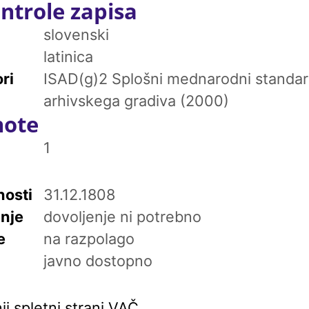
ntrole zapisa
slovenski
latinica
ri
ISAD(g)2 Splošni mednarodni standar
arhivskega gradiva (2000)
note
1
osti
31.12.1808
enje
dovoljenje ni potrebno
e
na razpolago
javno dostopno
i spletni strani VAČ