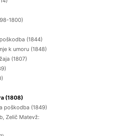
14)
798-1800)
 poškodba (1844)
nje k umoru (1848)
žaja (1807)
39)
0)
a (1808)
na poškodba (1849)
, Zelič Matevž: