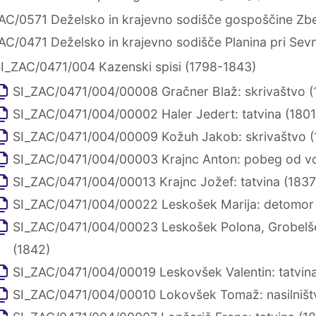
AC/0571 Deželsko in krajevno sodišče gospoščine Zb
AC/0471 Deželsko in krajevno sodišče Planina pri Sevn
I_ZAC/0471/004 Kazenski spisi (1798-1843)
SI_ZAC/0471/004/00008 Gračner Blaž: skrivaštvo (
SI_ZAC/0471/004/00002 Haler Jedert: tatvina (1801
SI_ZAC/0471/004/00009 Kožuh Jakob: skrivaštvo (
SI_ZAC/0471/004/00003 Krajnc Anton: pobeg od vo
SI_ZAC/0471/004/00013 Krajnc Jožef: tatvina (1837
SI_ZAC/0471/004/00022 Leskošek Marija: detomor 
SI_ZAC/0471/004/00023 Leskošek Polona, Grobelš
(1842)
SI_ZAC/0471/004/00019 Leskovšek Valentin: tatvina
SI_ZAC/0471/004/00010 Lokovšek Tomaž: nasilništ