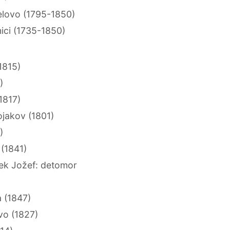
elovo (1795-1850)
ici (1735-1850)
1815)
)
1817)
jakov (1801)
)
(1841)
ek Jožef: detomor
 (1847)
vo (1827)