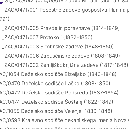
SI_ZAC/0471/004/00018 Zdovc Mihael: tatvina (184
I_ZAC/0471/001 Posestne zadeve gospostva Planina pr
791)
I_ZAC/0471/005 Pravde in poravnave (1814-1849)
I_ZAC/0471/007 Protokoli (1832-1850)
I_ZAC/0471/003 Sirotinske zadeve (1848-1850)
I_ZAC/0471/006 Zapuščinske zadeve (1808-1849)
I_ZAC/0471/002 Zemljiškoknjižne zadeve (1817-1848)
AC/1054 Deželsko sodišče Bizeljsko (1840-1848)
AC/0470 Deželsko sodišče Laško (1808-1850)
AC/0472 Deželsko sodišče Podsreda (1837-1854)
AC/0474 Deželsko sodišče Šoštanj (1822-1849)
AC/1055 Deželsko sodišče Velenje (1830-1848)
AC/0593 Krajevno sodišče dekanijskega imenja Nova