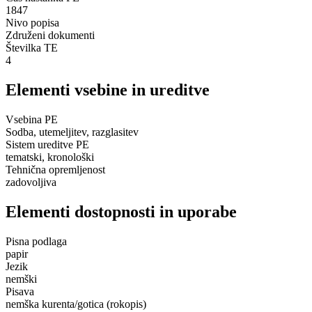
1847
Nivo popisa
Združeni dokumenti
Številka TE
4
Elementi vsebine in ureditve
Vsebina PE
Sodba, utemeljitev, razglasitev
Sistem ureditve PE
tematski, kronološki
Tehnična opremljenost
zadovoljiva
Elementi dostopnosti in uporabe
Pisna podlaga
papir
Jezik
nemški
Pisava
nemška kurenta/gotica (rokopis)