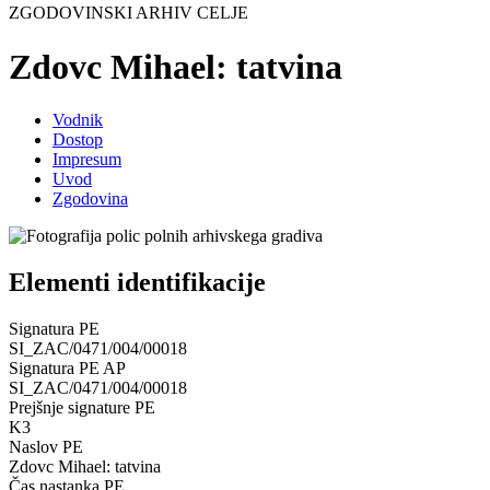
ZGODOVINSKI ARHIV CELJE
Zdovc Mihael: tatvina
Vodnik
Dostop
Impresum
Uvod
Zgodovina
Elementi identifikacije
Signatura PE
SI_ZAC/0471/004/00018
Signatura PE AP
SI_ZAC/0471/004/00018
Prejšnje signature PE
K3
Naslov PE
Zdovc Mihael: tatvina
Čas nastanka PE