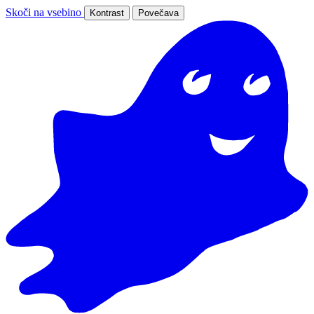
Skoči na vsebino
Kontrast
Povečava