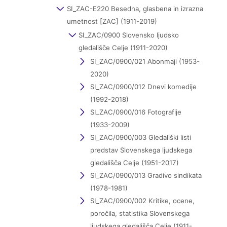
SI_ZAC-E220 Besedna, glasbena in izrazna
umetnost [ZAC] (1911-2019)
SI_ZAC/0900 Slovensko ljudsko
gledališče Celje (1911-2020)
SI_ZAC/0900/021 Abonmaji (1953-
2020)
SI_ZAC/0900/012 Dnevi komedije
(1992-2018)
SI_ZAC/0900/016 Fotografije
(1933-2009)
SI_ZAC/0900/003 Gledališki listi
predstav Slovenskega ljudskega
gledališča Celje (1951-2017)
SI_ZAC/0900/013 Gradivo sindikata
(1978-1981)
SI_ZAC/0900/002 Kritike, ocene,
poročila, statistika Slovenskega
ljudskega gledališča Celje (1911-