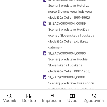
Scenarij predstave Hotel za
norce Slovenskega ljudskega
gledališča Celje (1961-1962)
SI_ZAC/0900/004_00089
Scenarij predstave Hudičev
učenec Slovenskega ljudskega
gledališča Celje (s.d. (brez
datuma))
SI_ZAC/0900/004_00090
Scenarij predstave Hughie
Slovenskega ljudskega
gledališča Celje (1962-1963)
SI_ZAC/0900/004_00091
Scenarij predstave Hura soncu
in dežju Slovenskega ljudskega
gledališča Celje (1963-1964)
Vodnik
Dostop
Impresum
Uvod
Zgodovina
SI_ZAC/0900/004_00092