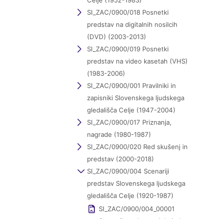
Celje (1952-1983)
SI_ZAC/0900/018 Posnetki
predstav na digitalnih nosilcih
(DVD) (2003-2013)
SI_ZAC/0900/019 Posnetki
predstav na video kasetah (VHS)
(1983-2006)
SI_ZAC/0900/001 Pravilniki in
zapisniki Slovenskega ljudskega
gledališča Celje (1947-2004)
SI_ZAC/0900/017 Priznanja,
nagrade (1980-1987)
SI_ZAC/0900/020 Red skušenj in
predstav (2000-2018)
SI_ZAC/0900/004 Scenariji
predstav Slovenskega ljudskega
gledališča Celje (1920-1987)
SI_ZAC/0900/004_00001