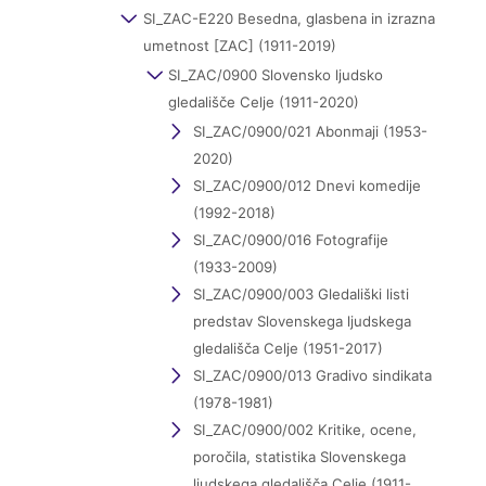
SI_ZAC-E220 Besedna, glasbena in izrazna
umetnost [ZAC] (1911-2019)
SI_ZAC/0900 Slovensko ljudsko
gledališče Celje (1911-2020)
SI_ZAC/0900/021 Abonmaji (1953-
2020)
SI_ZAC/0900/012 Dnevi komedije
(1992-2018)
SI_ZAC/0900/016 Fotografije
(1933-2009)
SI_ZAC/0900/003 Gledališki listi
predstav Slovenskega ljudskega
gledališča Celje (1951-2017)
SI_ZAC/0900/013 Gradivo sindikata
(1978-1981)
SI_ZAC/0900/002 Kritike, ocene,
poročila, statistika Slovenskega
ljudskega gledališča Celje (1911-