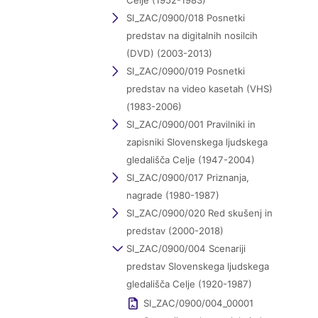
Celje (1952-1983)
SI_ZAC/0900/018 Posnetki
predstav na digitalnih nosilcih
(DVD) (2003-2013)
SI_ZAC/0900/019 Posnetki
predstav na video kasetah (VHS)
(1983-2006)
SI_ZAC/0900/001 Pravilniki in
zapisniki Slovenskega ljudskega
gledališča Celje (1947-2004)
SI_ZAC/0900/017 Priznanja,
nagrade (1980-1987)
SI_ZAC/0900/020 Red skušenj in
predstav (2000-2018)
SI_ZAC/0900/004 Scenariji
predstav Slovenskega ljudskega
gledališča Celje (1920-1987)
SI_ZAC/0900/004_00001