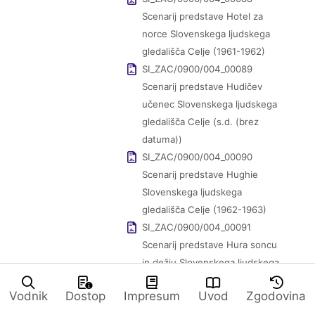
Scenarij predstave Hotel za
norce Slovenskega ljudskega
gledališča Celje (1961-1962)
SI_ZAC/0900/004_00089
Scenarij predstave Hudičev
učenec Slovenskega ljudskega
gledališča Celje (s.d. (brez
datuma))
SI_ZAC/0900/004_00090
Scenarij predstave Hughie
Slovenskega ljudskega
gledališča Celje (1962-1963)
SI_ZAC/0900/004_00091
Scenarij predstave Hura soncu
in dežju Slovenskega ljudskega
gledališča Celje (1963-1964)
Vodnik
Dostop
Impresum
Uvod
Zgodovina
SI_ZAC/0900/004_00092