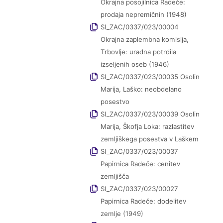
Okrajna posojilnica Radeče:
prodaja nepremičnin (1948)
SI_ZAC/0337/023/00004
Okrajna zaplembna komisija,
Trbovlje: uradna potrdila
izseljenih oseb (1946)
SI_ZAC/0337/023/00035 Osolin
Marija, Laško: neobdelano
posestvo
SI_ZAC/0337/023/00039 Osolin
Marija, Škofja Loka: razlastitev
zemljiškega posestva v Laškem
SI_ZAC/0337/023/00037
Papirnica Radeče: cenitev
zemljišča
SI_ZAC/0337/023/00027
Papirnica Radeče: dodelitev
zemlje (1949)