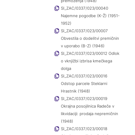
premoženja (1948)
SI_ZAC/0337/023/00040
Najemne pogodbe (K-Ž) (1951-
1952)
SI_ZAC/0337/023/00007
Obvestila o dodelitvi premičnin
v uporabo (B-Z) (1946)
SI_ZAC/0337/023/00012 Odlok
o vknjižbi izbrisa kmečkega
dolga
SI_ZAC/0337/023/00016
Odstop parcele Steklarni
Hrastnik (1948)
SI_ZAC/0337/023/00019
Okrajna posojilnica Radeče v
likvidaciji: prodaja nepremičnin
(1948)
SI_ZAC/0337/023/00018