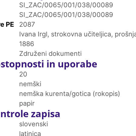
SI_ZAC/0065/001/038/00089
SI_ZAC/0065/001/038/00089
re PE
2087
Ivana Irgl, strokovna učiteljica, prošn
1886
Združeni dokumenti
stopnosti in uporabe
20
nemški
nemška kurenta/gotica (rokopis)
papir
ntrole zapisa
slovenski
latinica