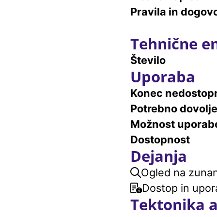
Pravila in dogovo
Tehnične e
Število
Uporaba
Konec nedostopn
Potrebno dovolj
Možnost uporab
Dostopnost
Dejanja
Ogled na zunanj
Dostop in upor
Tektonika 