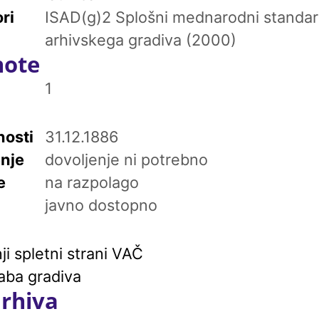
ri
ISAD(g)2 Splošni mednarodni standar
arhivskega gradiva (2000)
note
1
osti
31.12.1886
enje
dovoljenje ni potrebno
e
na razpolago
javno dostopno
i spletni strani VAČ
aba gradiva
arhiva