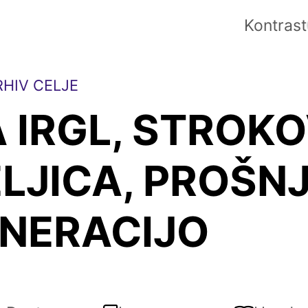
Kontrast
HIV CELJE
A IRGL, STROK
LJICA, PROŠN
NERACIJO