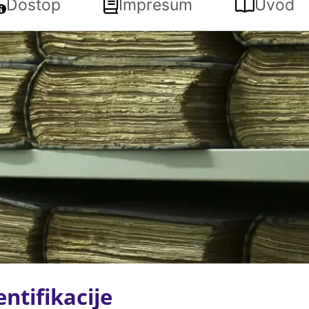
Dostop
Impresum
Uvod
ntifikacije