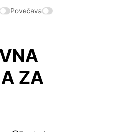
Povečava
OVNA
JA ZA