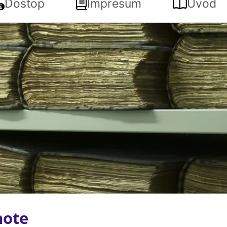
Dostop
Impresum
Uvod
note