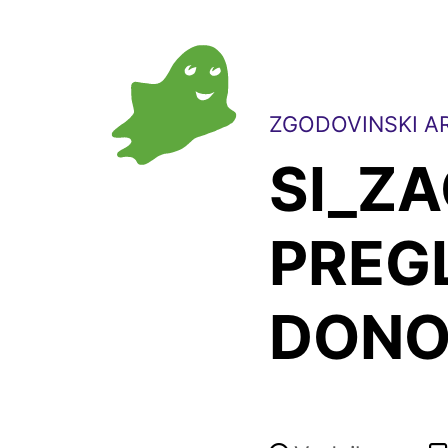
ZGODOVINSKI AR
SI_ZA
PREG
DONO