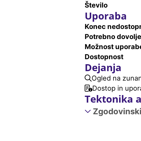
Število
Uporaba
Konec nedostopn
Potrebno dovolj
Možnost uporab
Dostopnost
Dejanja
Ogled na zunanj
Dostop in upor
Tektonika 
Zgodovinski 