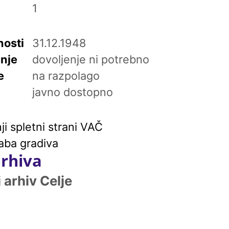
1
osti
31.12.1948
enje
dovoljenje ni potrebno
e
na razpolago
javno dostopno
i spletni strani VAČ
aba gradiva
arhiva
arhiv Celje