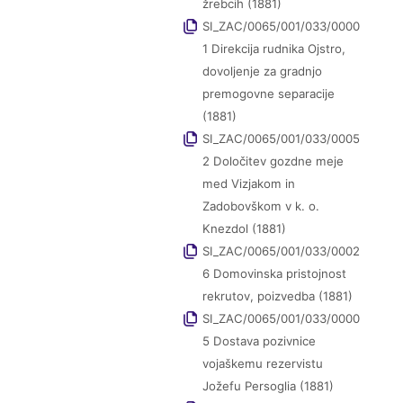
žrebcih (1881)
SI_ZAC/0065/001/033/0000
1 Direkcija rudnika Ojstro,
dovoljenje za gradnjo
premogovne separacije
(1881)
SI_ZAC/0065/001/033/0005
2 Določitev gozdne meje
med Vizjakom in
Zadobovškom v k. o.
Knezdol (1881)
SI_ZAC/0065/001/033/0002
6 Domovinska pristojnost
rekrutov, poizvedba (1881)
SI_ZAC/0065/001/033/0000
5 Dostava pozivnice
vojaškemu rezervistu
Jožefu Persoglia (1881)