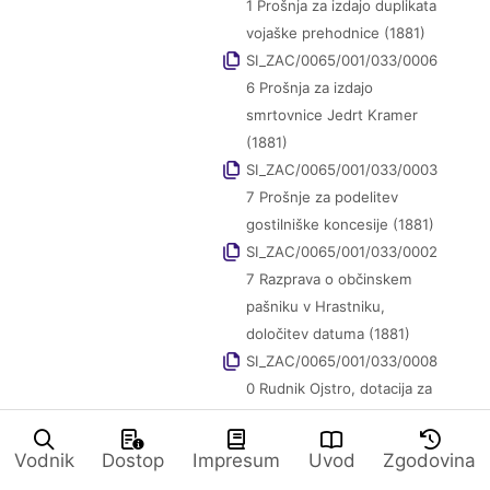
1 Prošnja za izdajo duplikata
vojaške prehodnice (1881)
SI_ZAC/0065/001/033/0006
6 Prošnja za izdajo
smrtovnice Jedrt Kramer
(1881)
SI_ZAC/0065/001/033/0003
7 Prošnje za podelitev
gostilniške koncesije (1881)
SI_ZAC/0065/001/033/0002
7 Razprava o občinskem
pašniku v Hrastniku,
določitev datuma (1881)
SI_ZAC/0065/001/033/0008
0 Rudnik Ojstro, dotacija za
gradnjo ceste od Trbovelj
do Ojstrega (1881)
Vodnik
Dostop
Impresum
Uvod
Zgodovina
SI_ZAC/0065/001/033/0006