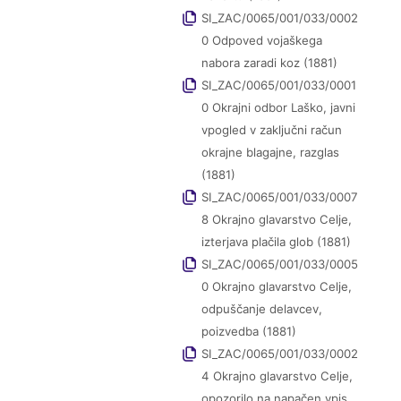
SI_ZAC/0065/001/033/0002
0 Odpoved vojaškega
nabora zaradi koz (1881)
SI_ZAC/0065/001/033/0001
0 Okrajni odbor Laško, javni
vpogled v zaključni račun
okrajne blagajne, razglas
(1881)
SI_ZAC/0065/001/033/0007
8 Okrajno glavarstvo Celje,
izterjava plačila glob (1881)
SI_ZAC/0065/001/033/0005
0 Okrajno glavarstvo Celje,
odpuščanje delavcev,
poizvedba (1881)
SI_ZAC/0065/001/033/0002
4 Okrajno glavarstvo Celje,
opozorilo na napačen vpis