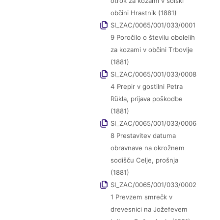
otrok za kozami v šolski
občini Hrastnik (1881)
SI_ZAC/0065/001/033/0001
9 Poročilo o številu obolelih
za kozami v občini Trbovlje
(1881)
SI_ZAC/0065/001/033/0008
4 Prepir v gostilni Petra
Rükla, prijava poškodbe
(1881)
SI_ZAC/0065/001/033/0006
8 Prestavitev datuma
obravnave na okrožnem
sodišču Celje, prošnja
(1881)
SI_ZAC/0065/001/033/0002
1 Prevzem smrečk v
drevesnici na Jožefevem