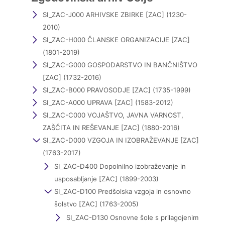
SI_ZAC-J000 ARHIVSKE ZBIRKE [ZAC] (1230-
2010)
SI_ZAC-H000 ČLANSKE ORGANIZACIJE [ZAC]
(1801-2019)
SI_ZAC-G000 GOSPODARSTVO IN BANČNIŠTVO
[ZAC] (1732-2016)
SI_ZAC-B000 PRAVOSODJE [ZAC] (1735-1999)
SI_ZAC-A000 UPRAVA [ZAC] (1583-2012)
SI_ZAC-C000 VOJAŠTVO, JAVNA VARNOST,
ZAŠČITA IN REŠEVANJE [ZAC] (1880-2016)
SI_ZAC-D000 VZGOJA IN IZOBRAŽEVANJE [ZAC]
(1763-2017)
SI_ZAC-D400 Dopolnilno izobraževanje in
usposabljanje [ZAC] (1899-2003)
SI_ZAC-D100 Predšolska vzgoja in osnovno
šolstvo [ZAC] (1763-2005)
SI_ZAC-D130 Osnovne šole s prilagojenim