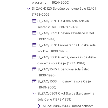
programom (1924-2000)
SI_ZAC-D120 Splošne osnovne šole [ZAC]
(1763-2005)
SI_ZAC/0870 Dekliška šola šolskih
sester v Celju (1878-1948)
SI_ZAC/0892 Dnevno zavetišče v Celju
(1932-1941)
SI_ZAC/0878 Enorazredna ljudska šola
Podkraj (1896-1923)
SI_ZAC/0868 Glavna, deška in dekliška
osnovna šola Celje (1777-1964)
SI_ZAC/1545 I. osnovna šola Žalec
(1836-1990)
SI_ZAC/1506 III. osnovna šola Celje
(1949-2000)
SI_ZAC/0869 Okoliška deška osnovna
šola Celje (1873-1959)
SI_ZAC/0869/003 Domoznanstvo,