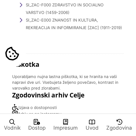
SI_ZAC-F000 ZDRAVSTVO IN SOCIALNO
VARSTVO (1459-2006)
SI_ZAC-E000 ZNANOST IN KULTURA,
REKREACIJA IN INFORMIRANJE [ZAC] (1911-2019)
Piškotka
Uporabljamo nujna lastna piškotka, ki se hranita na vaši
napravi dve uri. Vsebujeta željeno povečavo, kontrast in
varovalko pred zlorabami.
Zgodovinski arhiv Celje
Izjava o dostopnosti
Arhiv.ce na instagramu
zac.si spletna stran
©2026 Vse pravice pridržane
Vodnik
Dostop
Impresum
Uvod
Zgodovina