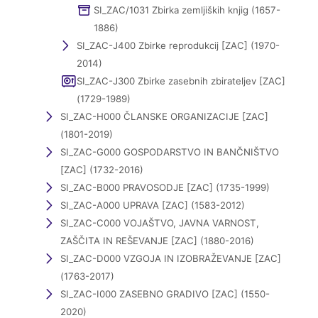
SI_ZAC/1031 Zbirka zemljiških knjig (1657-
1886)
SI_ZAC-J400 Zbirke reprodukcij [ZAC] (1970-
2014)
SI_ZAC-J300 Zbirke zasebnih zbirateljev [ZAC]
(1729-1989)
SI_ZAC-H000 ČLANSKE ORGANIZACIJE [ZAC]
(1801-2019)
SI_ZAC-G000 GOSPODARSTVO IN BANČNIŠTVO
[ZAC] (1732-2016)
SI_ZAC-B000 PRAVOSODJE [ZAC] (1735-1999)
SI_ZAC-A000 UPRAVA [ZAC] (1583-2012)
SI_ZAC-C000 VOJAŠTVO, JAVNA VARNOST,
ZAŠČITA IN REŠEVANJE [ZAC] (1880-2016)
SI_ZAC-D000 VZGOJA IN IZOBRAŽEVANJE [ZAC]
(1763-2017)
SI_ZAC-I000 ZASEBNO GRADIVO [ZAC] (1550-
2020)