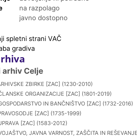
e
na razpolago
javno dostopno
i spletni strani VAČ
aba gradiva
arhiva
arhiv Celje
RHIVSKE ZBIRKE [ZAC] (1230-2010)
ČLANSKE ORGANIZACIJE [ZAC] (1801-2019)
GOSPODARSTVO IN BANČNIŠTVO [ZAC] (1732-2016)
PRAVOSODJE [ZAC] (1735-1999)
PRAVA [ZAC] (1583-2012)
VOJAŠTVO, JAVNA VARNOST, ZAŠČITA IN REŠEVANJE 