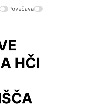
Povečava
VE
A HČI
IŠČA