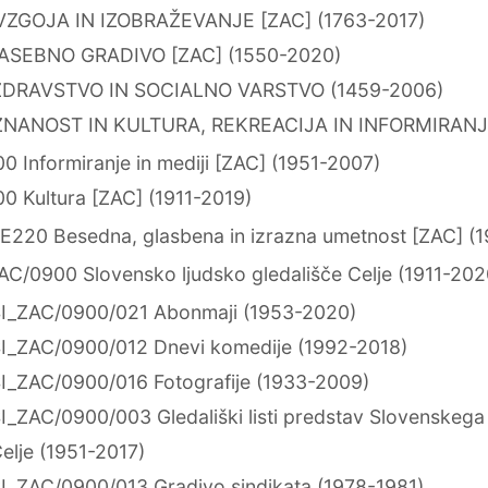
VZGOJA IN IZOBRAŽEVANJE [ZAC] (1763-2017)
ZASEBNO GRADIVO [ZAC] (1550-2020)
ZDRAVSTVO IN SOCIALNO VARSTVO (1459-2006)
ZNANOST IN KULTURA, REKREACIJA IN INFORMIRANJE 
 Informiranje in mediji [ZAC] (1951-2007)
0 Kultura [ZAC] (1911-2019)
E220 Besedna, glasbena in izrazna umetnost [ZAC] (1
AC/0900 Slovensko ljudsko gledališče Celje (1911-202
I_ZAC/0900/021 Abonmaji (1953-2020)
I_ZAC/0900/012 Dnevi komedije (1992-2018)
I_ZAC/0900/016 Fotografije (1933-2009)
I_ZAC/0900/003 Gledališki listi predstav Slovenskega 
elje (1951-2017)
I_ZAC/0900/013 Gradivo sindikata (1978-1981)