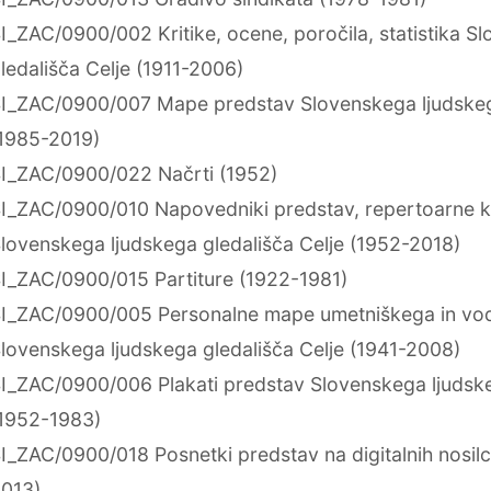
I_ZAC/0900/002 Kritike, ocene, poročila, statistika S
ledališča Celje (1911-2006)
I_ZAC/0900/007 Mape predstav Slovenskega ljudskega
1985-2019)
I_ZAC/0900/022 Načrti (1952)
I_ZAC/0900/010 Napovedniki predstav, repertoarne kn
lovenskega ljudskega gledališča Celje (1952-2018)
I_ZAC/0900/015 Partiture (1922-1981)
I_ZAC/0900/005 Personalne mape umetniškega in vo
lovenskega ljudskega gledališča Celje (1941-2008)
I_ZAC/0900/006 Plakati predstav Slovenskega ljudske
1952-1983)
I_ZAC/0900/018 Posnetki predstav na digitalnih nosil
013)