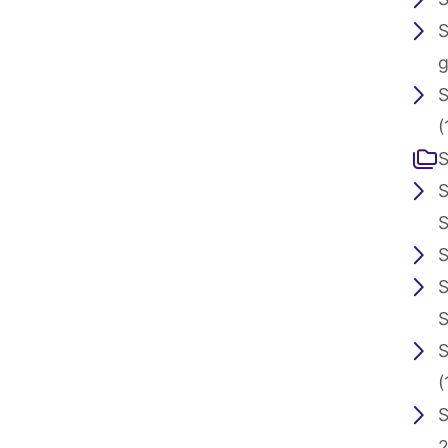
S
g
S
(
S
S
S
S
S
S
S
(
S
2