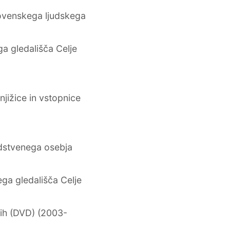
lovenskega ljudskega
 gledališča Celje
jižice in vstopnice
dstvenega osebja
ga gledališča Celje
cih (DVD) (2003-