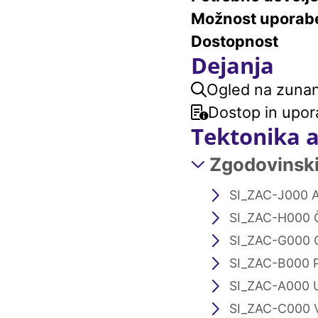
Možnost uporab
Dostopnost
Dejanja
Ogled na zunanj
Dostop in upor
Tektonika 
Zgodovinski 
SI_ZAC-J000 A
SI_ZAC-H000 
SI_ZAC-G000 
SI_ZAC-B000 
SI_ZAC-A000 U
SI_ZAC-C000 