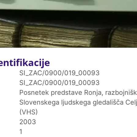
ntifikacije
SI_ZAC/0900/019_00093
SI_ZAC/0900/019_00093
Posnetek predstave Ronja, razbojnišk
Slovenskega ljudskega gledališča Celj
(VHS)
2003
1