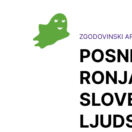
ZGODOVINSKI AR
POSN
RONJ
SLOV
LJUD