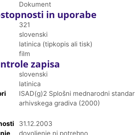
Dokument
stopnosti in uporabe
321
slovenski
latinica (tipkopis ali tisk)
film
ntrole zapisa
slovenski
latinica
ri
ISAD(g)2 Splošni mednarodni standar
arhivskega gradiva (2000)
osti
31.12.2003
enje
dovoljenje ni potrebno