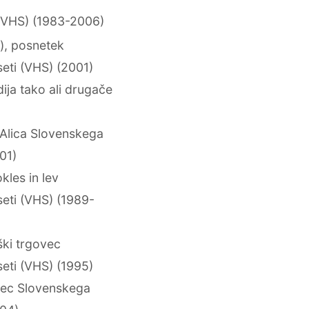
(VHS) (1983-2006)
), posnetek
seti (VHS) (2001)
a tako ali drugače
Alica Slovenskega
01)
les in lev
seti (VHS) (1989-
ki trgovec
seti (VHS) (1995)
nec Slovenskega