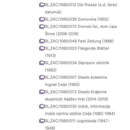
SI_ZAC/1060/012 Die Presse (s.d. (brez
datuma))
SI_ZAC/1060/039 Domovina (1902)
SI_ZAC/1060/070 Domski list, dom Lipa
Štore (2008-2018)
SI_ZAC/1060/048 Fest Zeitung (1886)
SI_ZAC/1060/003 Fliegende Blätter
(1913)
SI_ZAC/1060/034 Gipossov vestnik
(1982)
SI_ZAC/1060/007 Glasilo kolektiva
Ingrad Celje (1982)
SI_ZAC/1060/072 Glasilo Krajevne
skupnosti Aljažev hrib (2014-2019)
SI_ZAC/1060/030 Indok, informacije
Indok centra občine Celje (1982-1984)
SI_ZAC/1060/011 Jugoslavija (1947-
1948)