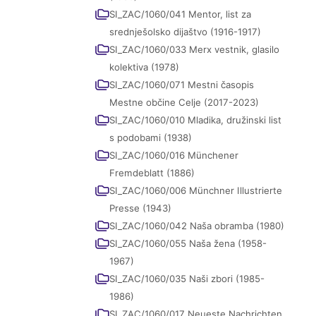
SI_ZAC/1060/041 Mentor, list za
srednješolsko dijaštvo (1916-1917)
SI_ZAC/1060/033 Merx vestnik, glasilo
kolektiva (1978)
SI_ZAC/1060/071 Mestni časopis
Mestne občine Celje (2017-2023)
SI_ZAC/1060/010 Mladika, družinski list
s podobami (1938)
SI_ZAC/1060/016 Münchener
Fremdeblatt (1886)
SI_ZAC/1060/006 Münchner Illustrierte
Presse (1943)
SI_ZAC/1060/042 Naša obramba (1980)
SI_ZAC/1060/055 Naša žena (1958-
1967)
SI_ZAC/1060/035 Naši zbori (1985-
1986)
SI_ZAC/1060/017 Neueste Nachrichten