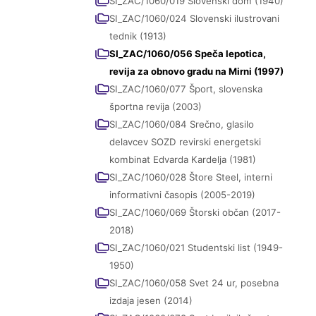
SI_ZAC/1060/019 Slovenski dom (1940)
SI_ZAC/1060/024 Slovenski ilustrovani
tednik (1913)
SI_ZAC/1060/056 Speča lepotica,
revija za obnovo gradu na Mirni (1997)
SI_ZAC/1060/077 Šport, slovenska
športna revija (2003)
SI_ZAC/1060/084 Srečno, glasilo
delavcev SOZD revirski energetski
kombinat Edvarda Kardelja (1981)
SI_ZAC/1060/028 Štore Steel, interni
informativni časopis (2005-2019)
SI_ZAC/1060/069 Štorski občan (2017-
2018)
SI_ZAC/1060/021 Studentski list (1949-
1950)
SI_ZAC/1060/058 Svet 24 ur, posebna
izdaja jesen (2014)