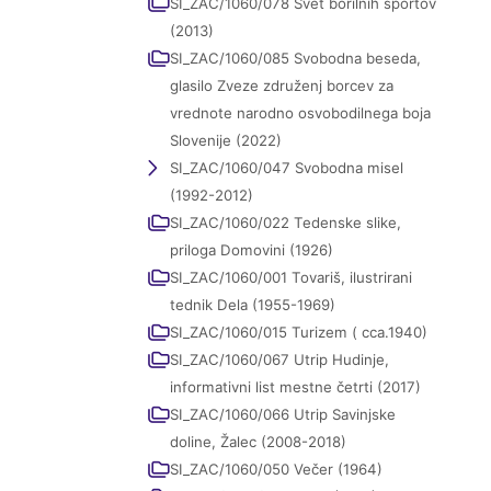
SI_ZAC/1060/078 Svet borilnih športov
(2013)
SI_ZAC/1060/085 Svobodna beseda,
glasilo Zveze združenj borcev za
vrednote narodno osvobodilnega boja
Slovenije (2022)
SI_ZAC/1060/047 Svobodna misel
(1992-2012)
SI_ZAC/1060/022 Tedenske slike,
priloga Domovini (1926)
SI_ZAC/1060/001 Tovariš, ilustrirani
tednik Dela (1955-1969)
SI_ZAC/1060/015 Turizem ( cca.1940)
SI_ZAC/1060/067 Utrip Hudinje,
informativni list mestne četrti (2017)
SI_ZAC/1060/066 Utrip Savinjske
doline, Žalec (2008-2018)
SI_ZAC/1060/050 Večer (1964)