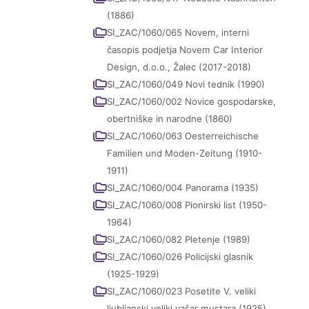
(1886)
SI_ZAC/1060/065 Novem, interni
časopis podjetja Novem Car Interior
Design, d.o.o., Žalec (2017-2018)
SI_ZAC/1060/049 Novi tednik (1990)
SI_ZAC/1060/002 Novice gospodarske,
obertniške in narodne (1860)
SI_ZAC/1060/063 Oesterreichische
Familien und Moden-Zeitung (1910-
1911)
SI_ZAC/1060/004 Panorama (1935)
SI_ZAC/1060/008 Pionirski list (1950-
1964)
SI_ZAC/1060/082 Pletenje (1989)
SI_ZAC/1060/026 Policijski glasnik
(1925-1929)
SI_ZAC/1060/023 Posetite V. veliki
ljubljanski veliki vašar mustara (1925)