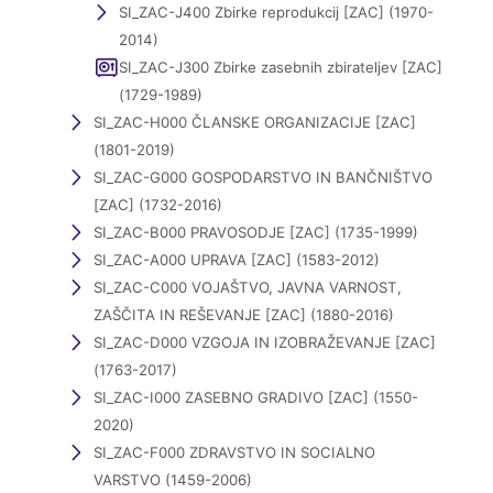
SI_ZAC-J400 Zbirke reprodukcij [ZAC] (1970-
2014)
SI_ZAC-J300 Zbirke zasebnih zbirateljev [ZAC]
(1729-1989)
SI_ZAC-H000 ČLANSKE ORGANIZACIJE [ZAC]
(1801-2019)
SI_ZAC-G000 GOSPODARSTVO IN BANČNIŠTVO
[ZAC] (1732-2016)
SI_ZAC-B000 PRAVOSODJE [ZAC] (1735-1999)
SI_ZAC-A000 UPRAVA [ZAC] (1583-2012)
SI_ZAC-C000 VOJAŠTVO, JAVNA VARNOST,
ZAŠČITA IN REŠEVANJE [ZAC] (1880-2016)
SI_ZAC-D000 VZGOJA IN IZOBRAŽEVANJE [ZAC]
(1763-2017)
SI_ZAC-I000 ZASEBNO GRADIVO [ZAC] (1550-
2020)
SI_ZAC-F000 ZDRAVSTVO IN SOCIALNO
VARSTVO (1459-2006)