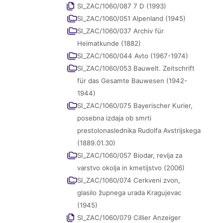
SI_ZAC/1060/087 7 D (1993)
SI_ZAC/1060/051 Alpenland (1945)
SI_ZAC/1060/037 Archiv für
Heimatkunde (1882)
SI_ZAC/1060/044 Avto (1967-1974)
SI_ZAC/1060/053 Bauwelt. Zeitschrift
für das Gesamte Bauwesen (1942-
1944)
SI_ZAC/1060/075 Bayerischer Kurier,
posebna izdaja ob smrti
prestolonaslednika Rudolfa Avstrijskega
(1889.01.30)
SI_ZAC/1060/057 Biodar, revija za
varstvo okolja in kmetijstvo (2006)
SI_ZAC/1060/074 Cerkveni zvon,
glasilo župnega urada Kragujevac
(1945)
SI_ZAC/1060/079 Cillier Anzeiger