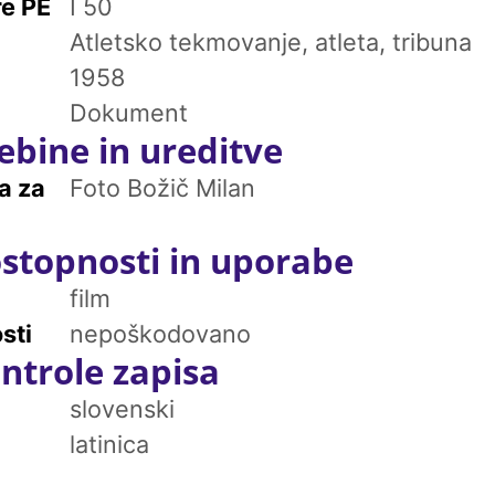
re PE
I 50
Atletsko tekmovanje, atleta, tribuna
1958
Dokument
ebine in ureditve
a za
Foto Božič Milan
stopnosti in uporabe
film
sti
nepoškodovano
ntrole zapisa
slovenski
latinica