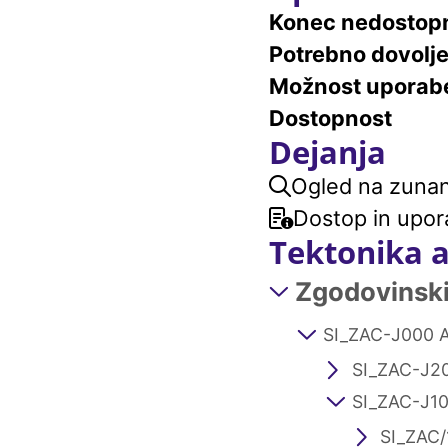
Konec nedostopn
Potrebno dovolj
Možnost uporab
Dostopnost
Dejanja
Ogled na zunanj
Dostop in upor
Tektonika 
Zgodovinski 
SI_ZAC-J000 A
SI_ZAC-J20
SI_ZAC-J10
SI_ZAC/