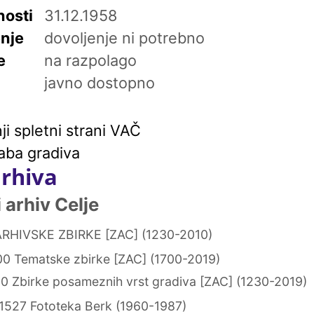
osti
31.12.1958
enje
dovoljenje ni potrebno
e
na razpolago
javno dostopno
i spletni strani VAČ
aba gradiva
arhiva
arhiv Celje
RHIVSKE ZBIRKE [ZAC] (1230-2010)
0 Tematske zbirke [ZAC] (1700-2019)
0 Zbirke posameznih vrst gradiva [ZAC] (1230-2019)
1527 Fototeka Berk (1960-1987)