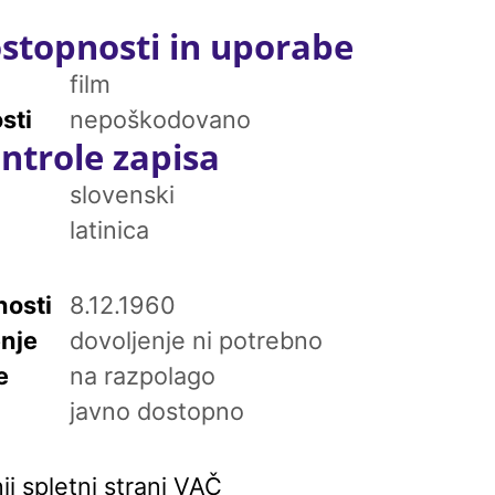
stopnosti in uporabe
film
sti
nepoškodovano
ntrole zapisa
slovenski
latinica
osti
8.12.1960
enje
dovoljenje ni potrebno
e
na razpolago
javno dostopno
i spletni strani VAČ