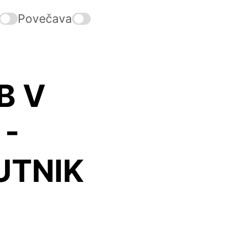
Povečava
B V
 -
UTNIK