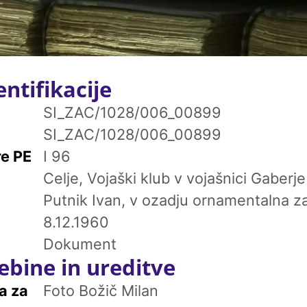
ntifikacije
SI_ZAC/1028/006_00899
SI_ZAC/1028/006_00899
re PE
I 96
Celje, Vojaški klub v vojašnici Gaberje
Putnik Ivan, v ozadju ornamentalna z
8.12.1960
Dokument
ebine in ureditve
a za
Foto Božič Milan