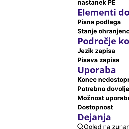
nastanek PE
Elementi do
Pisna podlaga
Stanje ohranjeno
Področje ko
Jezik zapisa
Pisava zapisa
Uporaba
Konec nedostopn
Potrebno dovolj
Možnost uporab
Dostopnost
Dejanja
Ogled na zunanj