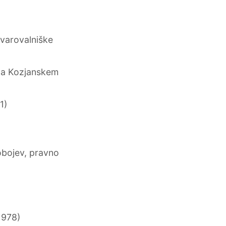
varovalniške
na Kozjanskem
1)
)
obojev, pravno
1978)