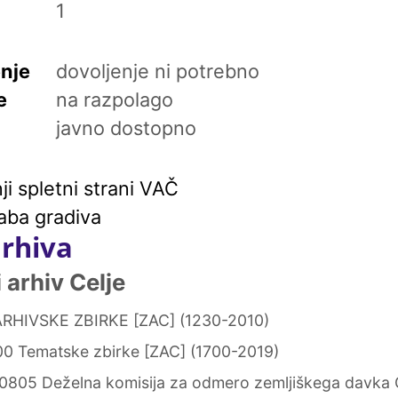
1
enje
dovoljenje ni potrebno
e
na razpolago
javno dostopno
i spletni strani VAČ
aba gradiva
arhiva
arhiv Celje
RHIVSKE ZBIRKE [ZAC] (1230-2010)
0 Tematske zbirke [ZAC] (1700-2019)
0805 Deželna komisija za odmero zemljiškega davka 