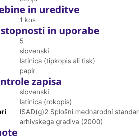
ebine in ureditve
1 kos
stopnosti in uporabe
5
slovenski
latinica (tipkopis ali tisk)
papir
ntrole zapisa
slovenski
latinica (rokopis)
ri
ISAD(g)2 Splošni mednarodni standar
arhivskega gradiva (2000)
note