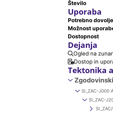
Število
Uporaba
Potrebno dovolj
Možnost uporab
Dostopnost
Dejanja
Ogled na zunanj
Dostop in upor
Tektonika 
Zgodovinski 
SI_ZAC-J000 A
SI_ZAC-J20
SI_ZAC/