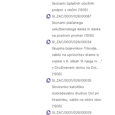
Seznami izplačnih ubožnih
podpor v občini (1935)
SI_ZAC/0031/026/00087
Seznami plačanega
uslužbenskega davka in davka
na poslovni promet (1935)
SI_ZAC/0031/026/00034
Skupina bojevnikov Trbovlje,
vabilo na uprizoritev drame iz
vojske v 6. slikah "A njega ni ..."
v Društvenem domu na Dol...
(1935)
SI_ZAC/0031/026/00035
Slovesnko-katoliško
izobraževalno društvo Dol pri
Hrastniku, vabilo na občni zbor
(1935)
SI_ZAC/0031/026/00029