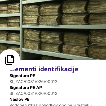
Elementi identifikacije
Signatura PE
SI_ZAC/0031/026/00012
Signatura PE AP
SI_ZAC/0031/026/00012
Naslov PE
Podoben izkaz dohodkov občine Hrastnik -