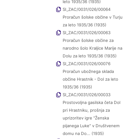
leto 1935/36 (1935)
SI_ZAC/0031/026/00064
Proračun šolske občine v Turju
za leto 1935/36 (1935)
SI_ZAC/0031/026/00063
Proračun šolske občine za
narodno šolo Kraljice Marije na
Dolu za leto 1935/36 (1935)
SI_ZAC/0031/026/00076
Proračun ubožnega sklada
občine Hrastnik - Dol za leto
1935/36 (1935)
SI_ZAC/0031/026/00033
Prostovoljna gasilska četa Dol
pri Hrastniku, prošnja za
uprizoritev igre "Ženska
pijanega Luke" v Društvenem
domu na Do... (1935)