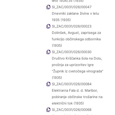
leto 1934/35 (1935)
SI_ZAC/0031/026/00047
Dnevniki zaklane živine v letu
1935 (1935)
SI_ZAC/0031/026/00023
Dolinšek, Avgust, zaprisega za
funkcijo občinskega odbornika
(1935)
SI_ZAC/0031/026/00030
Društvo Krščanka šola na Dolu,
prošnja za uprizoritev igre
"Župnik iz cvetočega vinograda"
(1935)
SI_ZAC/0031/026/00084
Elektrarna Fala d. d. Maribor,
pobiranje občinske trošarine na
električni tok (1935)
SI_ZAC/0031/026/00068