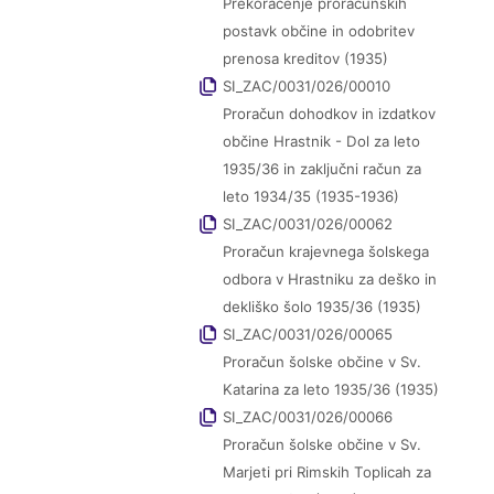
Prekoračenje proračunskih
postavk občine in odobritev
prenosa kreditov (1935)
SI_ZAC/0031/026/00010
Proračun dohodkov in izdatkov
občine Hrastnik - Dol za leto
1935/36 in zaključni račun za
leto 1934/35 (1935-1936)
SI_ZAC/0031/026/00062
Proračun krajevnega šolskega
odbora v Hrastniku za deško in
dekliško šolo 1935/36 (1935)
SI_ZAC/0031/026/00065
Proračun šolske občine v Sv.
Katarina za leto 1935/36 (1935)
SI_ZAC/0031/026/00066
Proračun šolske občine v Sv.
Marjeti pri Rimskih Toplicah za