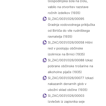
Gospodinjska šola na Dolu,
vabilo na otvoritev razstave
ročnih izdelkov (1935)
SI_ZAC/0031/026/00095
Gradnja vodovodnega priključka
od Birtiča do vile rudniškega
ravnatelja (1935)
SI_ZAC/0031/026/00058 Hišni
red v poslopju občinske
izolirnice na Brnici (1935)
SI_ZAC/0031/026/00088 Izkaz
pobrane občinske trošarine na
alkoholne pijače (1935)
SI_ZAC/0031/026/00077 Izkazi
nakazanih denarnih glob v
ubožni sklad občine (1935)
SI_ZAC/0031/026/00003
Izvleček iz zapisnika seje