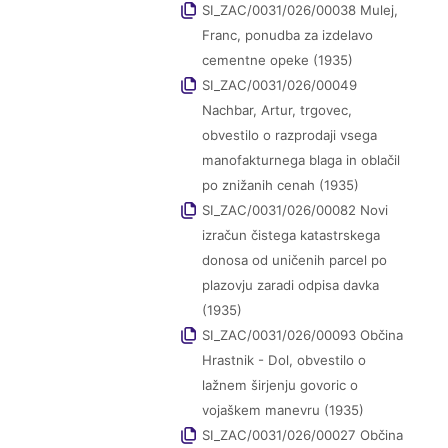
SI_ZAC/0031/026/00038 Mulej,
Franc, ponudba za izdelavo
cementne opeke (1935)
SI_ZAC/0031/026/00049
Nachbar, Artur, trgovec,
obvestilo o razprodaji vsega
manofakturnega blaga in oblačil
po znižanih cenah (1935)
SI_ZAC/0031/026/00082 Novi
izračun čistega katastrskega
donosa od uničenih parcel po
plazovju zaradi odpisa davka
(1935)
SI_ZAC/0031/026/00093 Občina
Hrastnik - Dol, obvestilo o
lažnem širjenju govoric o
vojaškem manevru (1935)
SI_ZAC/0031/026/00027 Občina