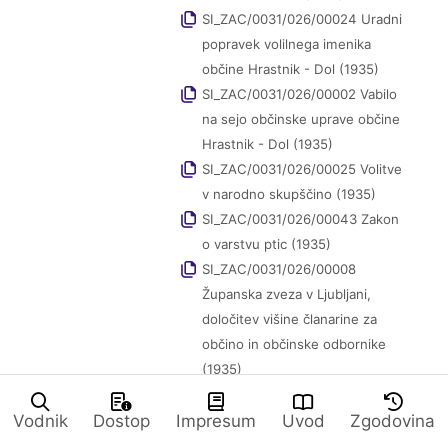
SI_ZAC/0031/026/00024 Uradni
popravek volilnega imenika
občine Hrastnik - Dol (1935)
SI_ZAC/0031/026/00002 Vabilo
na sejo občinske uprave občine
Hrastnik - Dol (1935)
SI_ZAC/0031/026/00025 Volitve
v narodno skupščino (1935)
SI_ZAC/0031/026/00043 Zakon
o varstvu ptic (1935)
SI_ZAC/0031/026/00008
Županska zveza v Ljubljani,
določitev višine članarine za
občino in občinske odbornike
(1935)
SI_ZAC/0031/027 Spisi za leto 1936
Vodnik
Dostop
Impresum
Uvod
Zgodovina
(1934-1936)
SI_ZAC/0031/028 Spisi za leto 1937