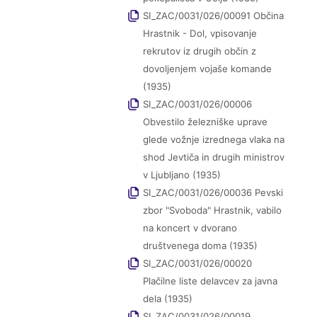
SI_ZAC/0031/026/00091 Občina
Hrastnik - Dol, vpisovanje
rekrutov iz drugih občin z
dovoljenjem vojaše komande
(1935)
SI_ZAC/0031/026/00006
Obvestilo železniške uprave
glede vožnje izrednega vlaka na
shod Jevtiča in drugih ministrov
v Ljubljano (1935)
SI_ZAC/0031/026/00036 Pevski
zbor "Svoboda" Hrastnik, vabilo
na koncert v dvorano
društvenega doma (1935)
SI_ZAC/0031/026/00020
Plačilne liste delavcev za javna
dela (1935)
SI_ZAC/0031/026/00019