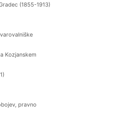
Gradec (1855-1913)
varovalniške
na Kozjanskem
1)
)
obojev, pravno