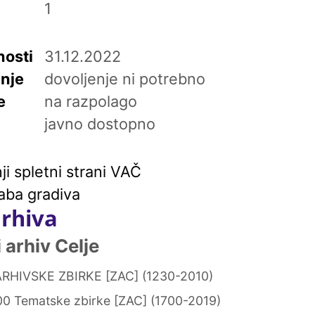
1
osti
31.12.2022
enje
dovoljenje ni potrebno
e
na razpolago
javno dostopno
i spletni strani VAČ
aba gradiva
arhiva
arhiv Celje
RHIVSKE ZBIRKE [ZAC] (1230-2010)
0 Tematske zbirke [ZAC] (1700-2019)