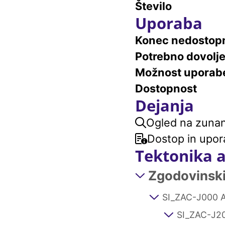
Število
Uporaba
Konec nedostopn
Potrebno dovolj
Možnost uporab
Dostopnost
Dejanja
Ogled na zunanj
Dostop in upor
Tektonika 
Zgodovinski 
SI_ZAC-J000 A
SI_ZAC-J20