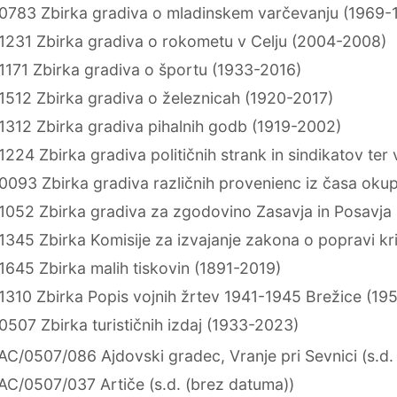
0783 Zbirka gradiva o mladinskem varčevanju (1969-
1231 Zbirka gradiva o rokometu v Celju (2004-2008)
1171 Zbirka gradiva o športu (1933-2016)
1512 Zbirka gradiva o železnicah (1920-2017)
1312 Zbirka gradiva pihalnih godb (1919-2002)
224 Zbirka gradiva političnih strank in sindikatov ter
0093 Zbirka gradiva različnih provenienc iz časa okup
1052 Zbirka gradiva za zgodovino Zasavja in Posavja
1345 Zbirka Komisije za izvajanje zakona o popravi kr
1645 Zbirka malih tiskovin (1891-2019)
1310 Zbirka Popis vojnih žrtev 1941-1945 Brežice (19
507 Zbirka turističnih izdaj (1933-2023)
AC/0507/086 Ajdovski gradec, Vranje pri Sevnici (s.d.
AC/0507/037 Artiče (s.d. (brez datuma))