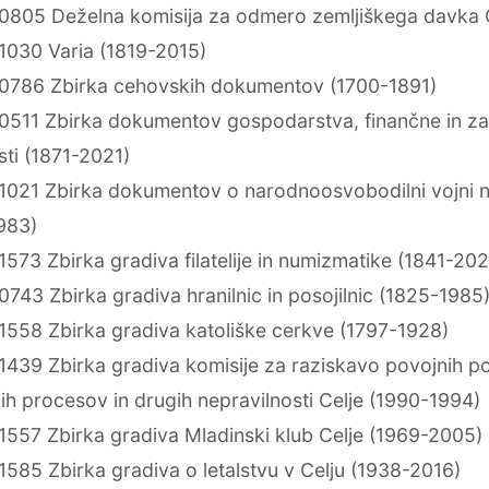
0805 Deželna komisija za odmero zemljiškega davka 
1030 Varia (1819-2015)
0786 Zbirka cehovskih dokumentov (1700-1891)
0511 Zbirka dokumentov gospodarstva, finančne in za
sti (1871-2021)
1021 Zbirka dokumentov o narodnoosvobodilni vojni 
983)
573 Zbirka gradiva filatelije in numizmatike (1841-202
743 Zbirka gradiva hranilnic in posojilnic (1825-1985
1558 Zbirka gradiva katoliške cerkve (1797-1928)
1439 Zbirka gradiva komisije za raziskavo povojnih p
ih procesov in drugih nepravilnosti Celje (1990-1994)
1557 Zbirka gradiva Mladinski klub Celje (1969-2005)
585 Zbirka gradiva o letalstvu v Celju (1938-2016)