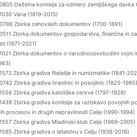
0805 Deželna komisija za odmero zemljiškega davka 
1030 Varia (1819-2015)
0786 Zbirka cehovskih dokumentov (1700-1891)
0511 Zbirka dokumentov gospodarstva, finančne in za
sti (1871-2021)
1021 Zbirka dokumentov o narodnoosvobodilni vojni 
983)
573 Zbirka gradiva filatelije in numizmatike (1841-202
743 Zbirka gradiva hranilnic in posojilnic (1825-1985
1558 Zbirka gradiva katoliške cerkve (1797-1928)
1439 Zbirka gradiva komisije za raziskavo povojnih p
ih procesov in drugih nepravilnosti Celje (1990-1994)
1557 Zbirka gradiva Mladinski klub Celje (1969-2005)
585 Zbirka gradiva o letalstvu v Celju (1938-2016)