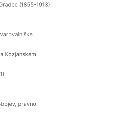
Gradec (1855-1913)
varovalniške
na Kozjanskem
1)
)
obojev, pravno