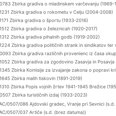
0783 Zbirka gradiva o mladinskem varčevanju (1969-
1231 Zbirka gradiva o rokometu v Celju (2004-2008)
1171 Zbirka gradiva o športu (1933-2016)
1512 Zbirka gradiva o železnicah (1920-2017)
1312 Zbirka gradiva pihalnih godb (1919-2002)
224 Zbirka gradiva političnih strank in sindikatov ter
0093 Zbirka gradiva različnih provenienc iz časa okup
1052 Zbirka gradiva za zgodovino Zasavja in Posavja
1345 Zbirka Komisije za izvajanje zakona o popravi kr
1645 Zbirka malih tiskovin (1891-2019)
1310 Zbirka Popis vojnih žrtev 1941-1945 Brežice (19
507 Zbirka turističnih izdaj (1933-2023)
AC/0507/086 Ajdovski gradec, Vranje pri Sevnici (s.d.
AC/0507/037 Artiče (s.d. (brez datuma))