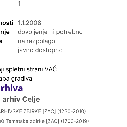
1
osti
1.1.2008
enje
dovoljenje ni potrebno
e
na razpolago
javno dostopno
i spletni strani VAČ
aba gradiva
arhiva
arhiv Celje
RHIVSKE ZBIRKE [ZAC] (1230-2010)
0 Tematske zbirke [ZAC] (1700-2019)