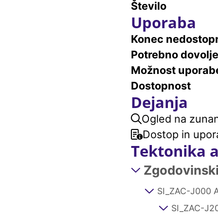
Število
Uporaba
Konec nedostopn
Potrebno dovolj
Možnost uporab
Dostopnost
Dejanja
Ogled na zunanj
Dostop in upor
Tektonika 
Zgodovinski 
SI_ZAC-J000 A
SI_ZAC-J20