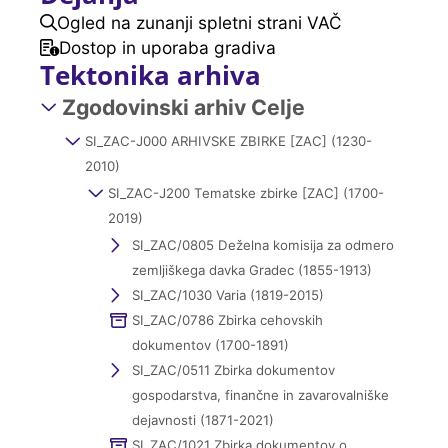
Ogled na zunanji spletni strani VAČ
Dostop in uporaba gradiva
Tektonika arhiva
Zgodovinski arhiv Celje
SI_ZAC-J000 ARHIVSKE ZBIRKE [ZAC] (1230-
2010)
SI_ZAC-J200 Tematske zbirke [ZAC] (1700-
2019)
SI_ZAC/0805 Deželna komisija za odmero
zemljiškega davka Gradec (1855-1913)
SI_ZAC/1030 Varia (1819-2015)
SI_ZAC/0786 Zbirka cehovskih
dokumentov (1700-1891)
SI_ZAC/0511 Zbirka dokumentov
gospodarstva, finančne in zavarovalniške
dejavnosti (1871-2021)
SI_ZAC/1021 Zbirka dokumentov o