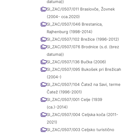
datuma))
SI_ZAC/0507/011 Braslovče, Žovnek
(2004- cca.2020)
SI_ZAC/0507/046 Brestanica,
Rajhenburg (1998-2014)
SI_ZAC/0507/102 Brežice (1996-2012)
SI_ZAC/0507/076 Brodnice (s.d. (brez
datuma))
SI_ZAC/0507/136 Bučka (2006)
SI_ZAC/0507/095 Bukošek pri Brežicah
(2004-)
SI_ZAC/0507/104 Čatež na Savi, terme
Čatež (1996-2001)
SI_ZAC/0507/001 Celje (1939
(ca.)-2014)
SI_ZAC/0507/004 Celjska koča (2011-
2021)
SI_ZAC/0507/003 Celjsko turistično