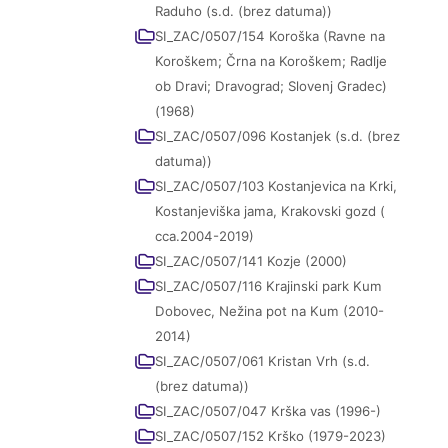
Raduho (s.d. (brez datuma))
SI_ZAC/0507/154 Koroška (Ravne na
Koroškem; Črna na Koroškem; Radlje
ob Dravi; Dravograd; Slovenj Gradec)
(1968)
SI_ZAC/0507/096 Kostanjek (s.d. (brez
datuma))
SI_ZAC/0507/103 Kostanjevica na Krki,
Kostanjeviška jama, Krakovski gozd (
cca.2004-2019)
SI_ZAC/0507/141 Kozje (2000)
SI_ZAC/0507/116 Krajinski park Kum
Dobovec, Nežina pot na Kum (2010-
2014)
SI_ZAC/0507/061 Kristan Vrh (s.d.
(brez datuma))
SI_ZAC/0507/047 Krška vas (1996-)
SI_ZAC/0507/152 Krško (1979-2023)