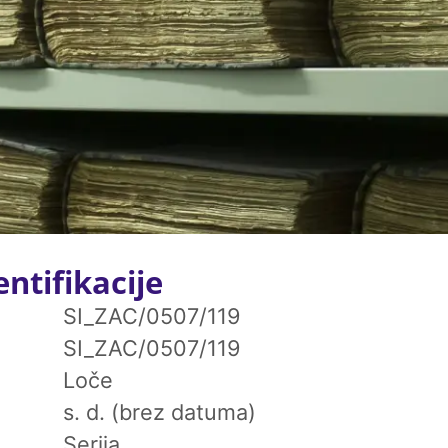
ntifikacije
SI_ZAC/0507/119
SI_ZAC/0507/119
Loče
s. d. (brez datuma)
Serija