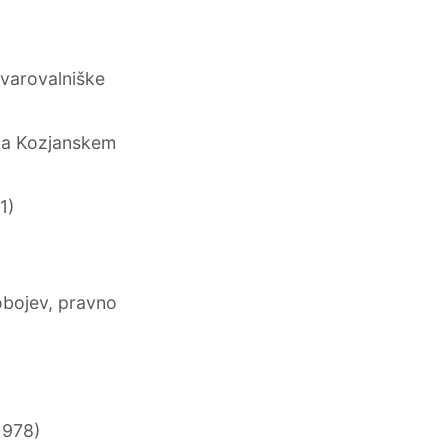
varovalniške
na Kozjanskem
1)
)
obojev, pravno
1978)