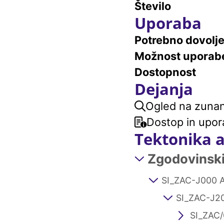
Število
Uporaba
Potrebno dovolj
Možnost uporab
Dostopnost
Dejanja
Ogled na zunanj
Dostop in upor
Tektonika 
Zgodovinski 
SI_ZAC-J000 A
SI_ZAC-J20
SI_ZAC/