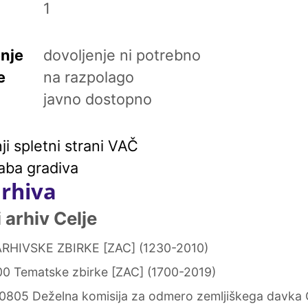
1
enje
dovoljenje ni potrebno
e
na razpolago
javno dostopno
i spletni strani VAČ
aba gradiva
arhiva
arhiv Celje
RHIVSKE ZBIRKE [ZAC] (1230-2010)
0 Tematske zbirke [ZAC] (1700-2019)
0805 Deželna komisija za odmero zemljiškega davka 