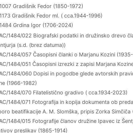
1007 Gradišnik Fedor (1850-1972)
1173 Gradišnik Fedor ml. ( cca.1944-1996)
1484 Grdina Igor (1706-2024)
AC/1484/022 Biografski podatki in družinsko drevo čl
entjurja (s.d. (brez datuma))
AC/1484/057 Časopisni članki o Marjanu Kozini (1935
AC/1484/051 Časopisni izrezki z zapisi Marjana Kozin
AC/1484/060 Dopisi in pogodbe glede avtorskih pravi
ne (1966-1982)
AC/1484/070 Filatelistično gradivo ( cca.1934-2023)
AC/1484/071 Fotografija in kopija dokumenta ob preda
oro beatifikacije A. M. Slomška, pripis Zorka Simčiča 
AC/1484/015 Fotografije članov družine Ipavec iz Šentjur
tivov preslikav (1865-1914)