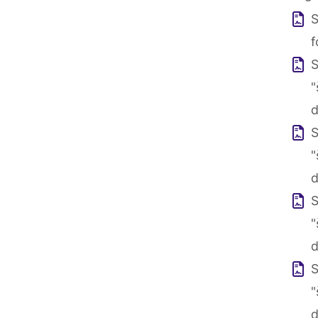
S
f
S
"
d
S
"
d
S
"
d
S
"
d