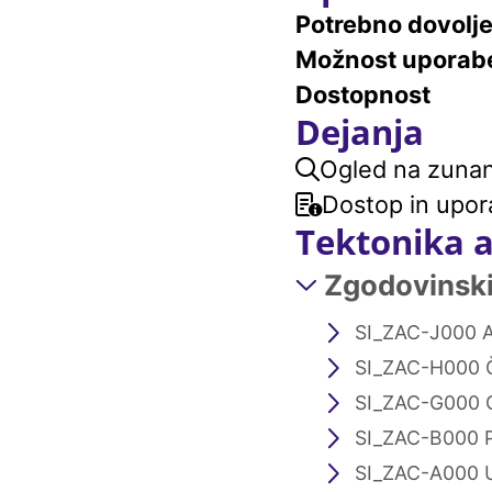
Potrebno dovolj
Možnost uporab
Dostopnost
Dejanja
Ogled na zunanj
Dostop in upor
Tektonika 
Zgodovinski 
SI_ZAC-J000 A
SI_ZAC-H000 
SI_ZAC-G000 
SI_ZAC-B000 
SI_ZAC-A000 U