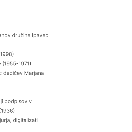
anov družine Ipavec
-1998)
e (1955-1971)
c dedičev Marjana
ji podpisov v
(1936)
ja, digitalizati