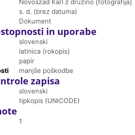
Novoszad Karl z družino [fotografija]
s. d. (brez datuma)
Dokument
stopnosti in uporabe
slovenski
latinica (rokopis)
papir
sti
manjše poškodbe
ntrole zapisa
slovenski
tipkopis (UNICODE)
note
1