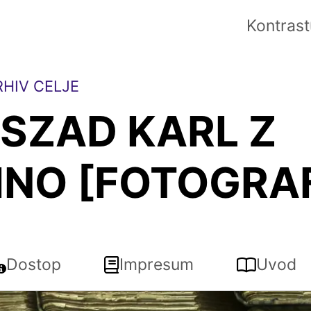
Kontrast
HIV CELJE
SZAD KARL Z
INO [FOTOGRAF
Dostop
Impresum
Uvod