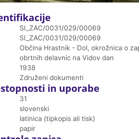
ntifikacije
SI_ZAC/0031/029/00069
SI_ZAC/0031/029/00069
Občina Hrastnik - Dol, okrožnica o zap
obrtnih delavnic na Vidov dan
1938
Združeni dokumenti
stopnosti in uporabe
31
slovenski
latinica (tipkopis ali tisk)
papir
ntrole zapisa