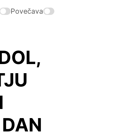
Povečava
DOL,
TJU
H
 DAN