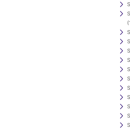
S
S
(
S
S
S
S
S
S
S
S
S
S
S