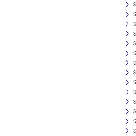
S
S
S
S
S
S
S
S
S
S
S
S
S
S