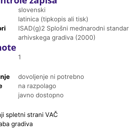
slovenski
latinica (tipkopis ali tisk)
ri
ISAD(g)2 Splošni mednarodni standar
arhivskega gradiva (2000)
note
1
enje
dovoljenje ni potrebno
e
na razpolago
javno dostopno
i spletni strani VAČ
aba gradiva