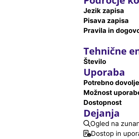
Jezik zapisa
Pisava zapisa
Pravila in dogovo
Tehnične e
Število
Uporaba
Potrebno dovolj
Možnost uporab
Dostopnost
Dejanja
Ogled na zunanj
Dostop in upor